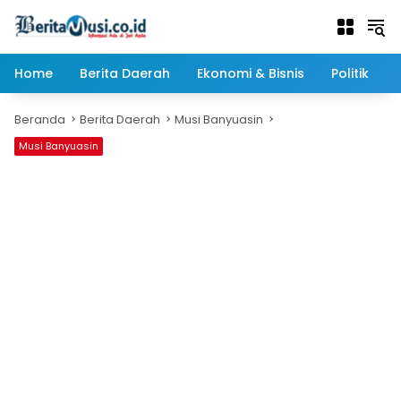
Langsung
ke
konten
Home
Berita Daerah
Ekonomi & Bisnis
Politik
Beranda
Berita Daerah
Musi Banyuasin
Musi Banyuasin