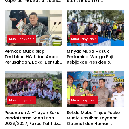
Koperasi RBS Sosialisasi ke
Statistik dan Izin
Pemilik Sumur Soal K3 dan
Operasional Resmi dari
GEP
Kemenag RI
Musi Banyuasin
Musi Banyuasin
Pemkab Muba Siap
Minyak Muba Masuk
Tertibkan HGU dan Amdal
Pertamina: Warga Puji
Perusahaan, Bakal Bentuk
Kebijakan Presiden &
Tim Khusus
Menteri ESDM
Musi Banyuasin
Musi Banyuasin
Pesantren At-Tibyan Buka
Sekda Muba Tinjau Posko
Pendaftaran Santri Baru
Mudik, Pastikan Layanan
2026/2027, Fokus Tahfidz
Optimal dan Humanis