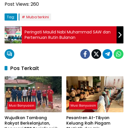
Post Views:
260
Tag:
Muba terkini
Peringati Maulid Nabi Muhammad SAW dan
Pertemuan Rutin Bulanan
Pos Terkait
Musi Banyuasin
Musi Banyuasin
Wujudkan Tambang
Pesantren At-Tibyan
Rakyat Berkelanjutan,
Keluang Raih Piagam