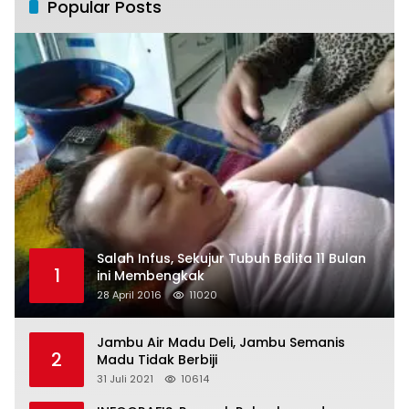
Popular Posts
Salah Infus, Sekujur Tubuh Balita 11 Bulan
1
ini Membengkak
28 April 2016
11020
Jambu Air Madu Deli, Jambu Semanis
2
Madu Tidak Berbiji
31 Juli 2021
10614