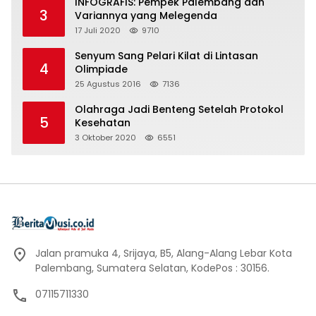
INFOGRAFIS: Pempek Palembang dan
3
Variannya yang Melegenda
17 Juli 2020
9710
Senyum Sang Pelari Kilat di Lintasan
4
Olimpiade
25 Agustus 2016
7136
Olahraga Jadi Benteng Setelah Protokol
5
Kesehatan
3 Oktober 2020
6551
Jalan pramuka 4, Srijaya, B5, Alang-Alang Lebar Kota
Palembang, Sumatera Selatan, KodePos : 30156.
07115711330