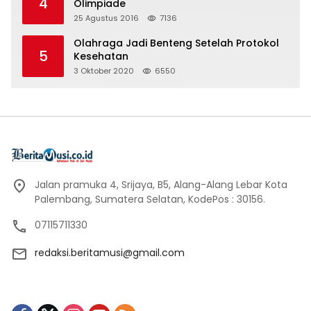
4
Olimpiade
25 Agustus 2016
7136
Olahraga Jadi Benteng Setelah Protokol
5
Kesehatan
3 Oktober 2020
6550
Jalan pramuka 4, Srijaya, B5, Alang-Alang Lebar Kota
Palembang, Sumatera Selatan, KodePos : 30156.
07115711330
redaksi.beritamusi@gmail.com