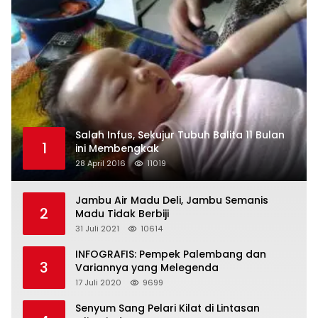
Salah Infus, Sekujur Tubuh Balita 11 Bulan
1
ini Membengkak
28 April 2016
11019
Jambu Air Madu Deli, Jambu Semanis
2
Madu Tidak Berbiji
31 Juli 2021
10614
INFOGRAFIS: Pempek Palembang dan
3
Variannya yang Melegenda
17 Juli 2020
9699
Senyum Sang Pelari Kilat di Lintasan