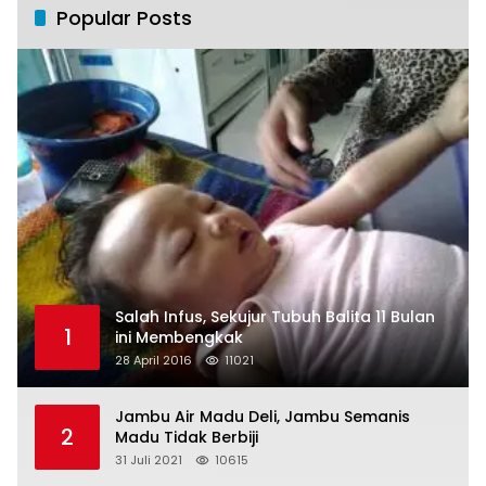
Popular Posts
Salah Infus, Sekujur Tubuh Balita 11 Bulan
1
ini Membengkak
28 April 2016
11021
Jambu Air Madu Deli, Jambu Semanis
2
Madu Tidak Berbiji
31 Juli 2021
10615