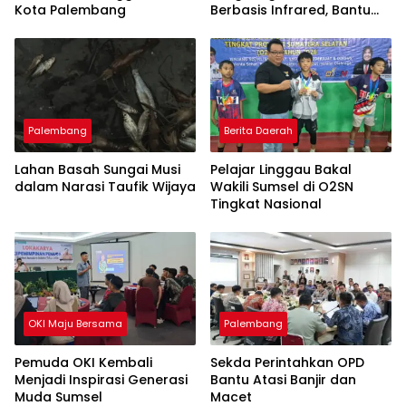
Kota Palembang
Berbasis Infrared, Bantu
Perajin Eceng Gondok di
Pulau Kemaro
Palembang
Berita Daerah
Lahan Basah Sungai Musi
Pelajar Linggau Bakal
dalam Narasi Taufik Wijaya
Wakili Sumsel di O2SN
Tingkat Nasional
OKI Maju Bersama
Palembang
Pemuda OKI Kembali
Sekda Perintahkan OPD
Menjadi Inspirasi Generasi
Bantu Atasi Banjir dan
Muda Sumsel
Macet