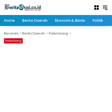
Langsung
ke
konten
Home
Berita Daerah
Ekonomi & Bisnis
Politik
Beranda
Berita Daerah
Palembang
Palembang