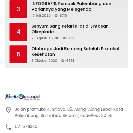
INFOGRAFIS: Pempek Palembang dan
3
Variannya yang Melegenda
17 Juli 2020
9716
Senyum Sang Pelari Kilat di Lintasan
4
Olimpiade
25 Agustus 2016
7138
Olahraga Jadi Benteng Setelah Protokol
5
Kesehatan
3 Oktober 2020
6551
Jalan pramuka 4, Srijaya, B5, Alang-Alang Lebar Kota
Palembang, Sumatera Selatan, KodePos : 30156.
07115711330