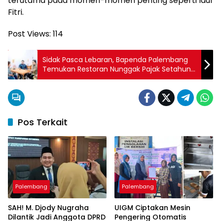
terutama pada momen-momen penting seperti Idul
Fitri.
Post Views:
114
Sidak Pasca Lebaran, Bapenda Palembang
Temukan Restoran Nunggak Pajak Setahun
di Kalidoni
Pos Terkait
Palembang
Palembang
SAH! M. Djody Nugraha
UIGM Ciptakan Mesin
Dilantik Jadi Anggota DPRD
Pengering Otomatis