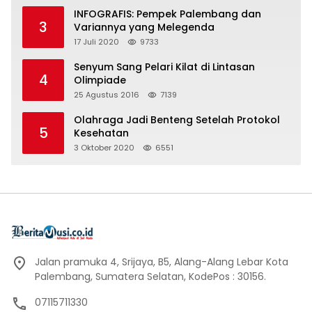
INFOGRAFIS: Pempek Palembang dan
3
Variannya yang Melegenda
17 Juli 2020
9733
Senyum Sang Pelari Kilat di Lintasan
4
Olimpiade
25 Agustus 2016
7139
Olahraga Jadi Benteng Setelah Protokol
5
Kesehatan
3 Oktober 2020
6551
Jalan pramuka 4, Srijaya, B5, Alang-Alang Lebar Kota
Palembang, Sumatera Selatan, KodePos : 30156.
07115711330