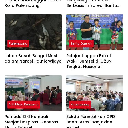
Kota Palembang
Berbasis Infrared, Bantu
Perajin Eceng Gondok di
Pulau Kemaro
Palembang
Berita Daerah
Lahan Basah Sungai Musi
Pelajar Linggau Bakal
dalam Narasi Taufik Wijaya
Wakili Sumsel di O2SN
Tingkat Nasional
OKI Maju Bersama
Palembang
Pemuda OKI Kembali
Sekda Perintahkan OPD
Menjadi Inspirasi Generasi
Bantu Atasi Banjir dan
Muda Sumsel
Macet