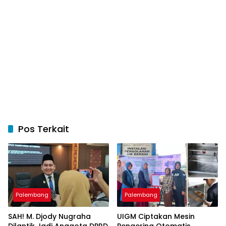
Pos Terkait
Palembang
Palembang
SAH! M. Djody Nugraha
UIGM Ciptakan Mesin
Dilantik Jadi Anggota DPRD
Pengering Otomatis