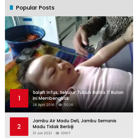
Popular Posts
Salah Infus, Sekujur Tubuh Balita 11 Bulan
1
ini Membengkak
28 April 2016
11026
Jambu Air Madu Deli, Jambu Semanis
2
Madu Tidak Berbiji
31 Juli 2021
10617