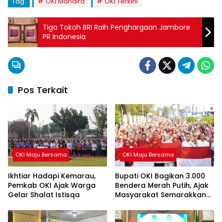
Tag:
OKI Mandira
OKI Terkini
Tiga Tokoh BRI Raih Penghargaan Jambore
PR Indonesia
Pos Terkait
OKI Maju Bersama
OKI Maju Bersama
Ikhtiar Hadapi Kemarau,
Bupati OKI Bagikan 3.000
Pemkab OKI Ajak Warga
Bendera Merah Putih, Ajak
Gelar Shalat Istisqa
Masyarakat Semarakkan
HUT ke-81 RI