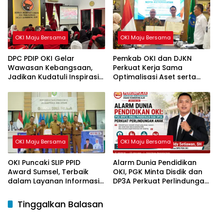
OKI Maju Bersama
OKI Maju Bersama
DPC PDIP OKI Gelar
Pemkab OKI dan DJKN
Wawasan Kebangsaan,
Perkuat Kerja Sama
Jadikan Kudatuli Inspirasi
Optimalisasi Aset serta
Perjuangan Demokrasi
Piutang Daerah
OKI Maju Bersama
OKI Maju Bersama
OKI Puncaki SLIP PPID
Alarm Dunia Pendidikan
Award Sumsel, Terbaik
OKI, PGK Minta Disdik dan
dalam Layanan Informasi
DP3A Perkuat Perlindungan
Publik
Anak
Tinggalkan Balasan