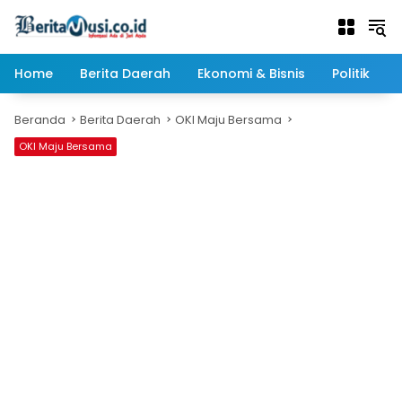
Langsung
ke
konten
Home
Berita Daerah
Ekonomi & Bisnis
Politik
Beranda
Berita Daerah
OKI Maju Bersama
OKI Maju Bersama