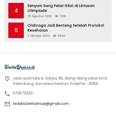
Senyum Sang Pelari Kilat di Lintasan
4
Olimpiade
25 Agustus 2016
7136
Olahraga Jadi Benteng Setelah Protokol
5
Kesehatan
3 Oktober 2020
6550
Jalan pramuka 4, Srijaya, B5, Alang-Alang Lebar Kota
Palembang, Sumatera Selatan, KodePos : 30156.
07115711330
redaksi.beritamusi@gmail.com