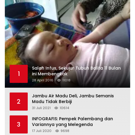
Salah Infus, Sekujur Tubuh Balita 11 Bulan
1
ini Membengkak
28 April 2016
11018
Jambu Air Madu Deli, Jambu Semanis
2
Madu Tidak Berbiji
31 Juli 2021
10614
INFOGRAFIS: Pempek Palembang dan
3
Variannya yang Melegenda
17 Juli 2020
9698