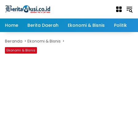
Langsung
ke
konten
Home
Berita Daerah
Ekonomi & Bisnis
Politik
Beranda
Ekonomi & Bisnis
Ekonomi & Bisnis