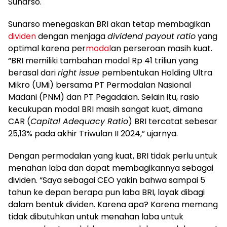
Sunarso.
Sunarso menegaskan BRI akan tetap membagikan
dividen
dengan menjaga
dividend payout ratio
yang
optimal karena per
modal
an perseroan masih kuat.
“BRI memiliki tambahan modal Rp 41 triliun yang
berasal dari
right issue
pembentukan Holding Ultra
Mikro (UMi) bersama PT Permodalan Nasional
Madani (PNM) dan PT Pegadaian. Selain itu, rasio
kecukupan modal BRI masih sangat kuat, dimana
CAR (
Capital Adequacy Ratio
) BRI tercatat sebesar
25,13% pada akhir Triwulan II 2024,” ujarnya.
Dengan permodalan yang kuat, BRI tidak perlu untuk
menahan laba dan dapat membagikannya sebagai
dividen. “Saya sebagai CEO yakin bahwa sampai 5
tahun ke depan berapa pun laba BRI, layak dibagi
dalam bentuk dividen. Karena apa? Karena memang
tidak dibutuhkan untuk menahan laba untuk