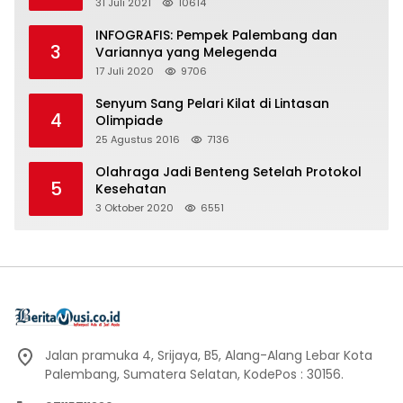
31 Juli 2021
10614
INFOGRAFIS: Pempek Palembang dan
3
Variannya yang Melegenda
17 Juli 2020
9706
Senyum Sang Pelari Kilat di Lintasan
4
Olimpiade
25 Agustus 2016
7136
Olahraga Jadi Benteng Setelah Protokol
5
Kesehatan
3 Oktober 2020
6551
Jalan pramuka 4, Srijaya, B5, Alang-Alang Lebar Kota
Palembang, Sumatera Selatan, KodePos : 30156.