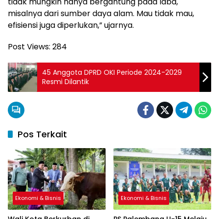
tidak mungkin hanya bergantung pada laba,
misalnya dari sumber daya alam. Mau tidak mau,
efisiensi juga diperlukan,” ujarnya.
Post Views:
284
45 Anggota DPRD OKI Periode 2024-2029
Resmi Dilantik
Pos Terkait
Ekonomi & Bisnis
Ekonomi & Bisnis
Wali Kota Berkurban di
PS Palembang U-15 Melaju