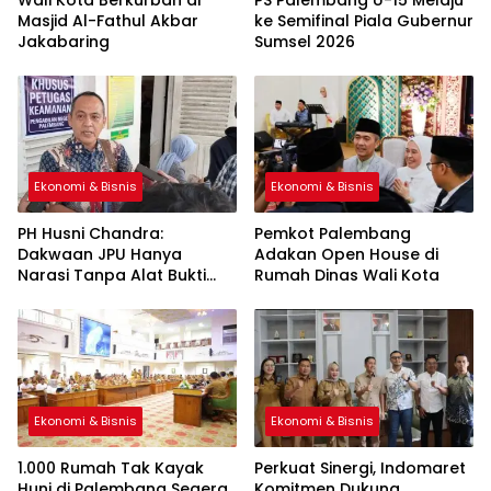
Masjid Al-Fathul Akbar
ke Semifinal Piala Gubernur
Jakabaring
Sumsel 2026
Ekonomi & Bisnis
Ekonomi & Bisnis
PH Husni Chandra:
Pemkot Palembang
Dakwaan JPU Hanya
Adakan Open House di
Narasi Tanpa Alat Bukti
Rumah Dinas Wali Kota
Sah
Ekonomi & Bisnis
Ekonomi & Bisnis
1.000 Rumah Tak Kayak
Perkuat Sinergi, Indomaret
Huni di Palembang Segera
Komitmen Dukung