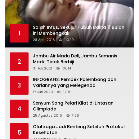
Salah Infus, Sekujur Tubuh Balita 11 Bulan
1
ini Membengkak
28 April 2016
11020
Jambu Air Madu Deli, Jambu Semanis
2
Madu Tidak Berbiji
31 Juli 2021
10614
INFOGRAFIS: Pempek Palembang dan
3
Variannya yang Melegenda
17 Juli 2020
9701
Senyum Sang Pelari Kilat di Lintasan
4
Olimpiade
25 Agustus 2016
7136
Olahraga Jadi Benteng Setelah Protokol
5
Kesehatan
3 Oktober 2020
6551