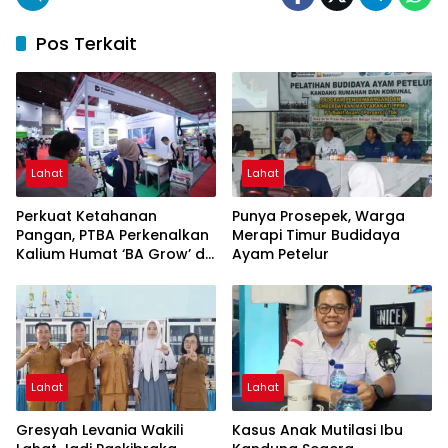
Pos Terkait
Lahat
Lahat
Perkuat Ketahanan
Punya Prosepek, Warga
Pangan, PTBA Perkenalkan
Merapi Timur Budidaya
Kalium Humat ‘BA Grow’ di
Ayam Petelur
Inagritech 2026
Lahat
Lahat
Gresyah Levania Wakili
Kasus Anak Mutilasi Ibu