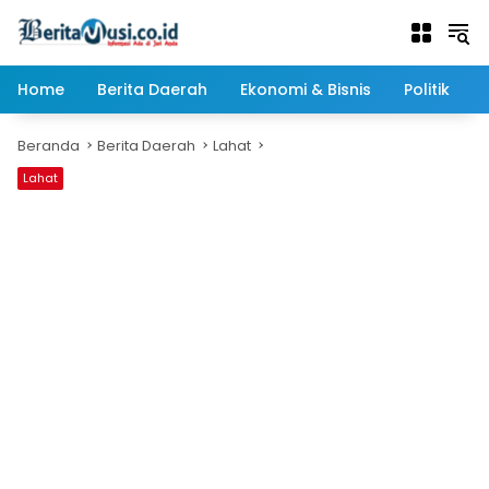
Langsung
ke
konten
Home
Berita Daerah
Ekonomi & Bisnis
Politik
Beranda
Berita Daerah
Lahat
Lahat