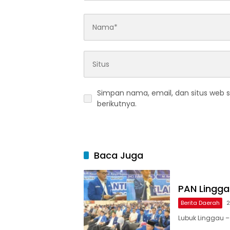
Simpan nama, email, dan situs web 
berikutnya.
Baca Juga
PAN Linggau
Berita Daerah
2
Lubuk Linggau –