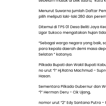
sebelum masuk di bilik suara,” kata 
Menurut Suwarno jumlah Daftar Pemi
pilih meliputi laki-laki 280 dan per
Ditemui di TPS 01 Desa Beliti Jaya 
Ligar Sukoco mengatakan hujan tida
“Sebagai warga negara yang baik, sa
para kepala daerah demi masa dep
Selatan ” katanya.
Pilkada Bupati dan Wakil Bupati Kab
no urut “1” Hj.Ratna Machmud – Supr
Hasan.
Sementara Pilkada Gubernur dan Wak
“1” Herman Deru – Cik Ujang,
nomor urut “2” Edy Santana Putra – R