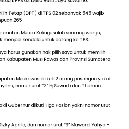
Ketua KPPS 02 Desa Beliti Jaya Suwarno.
lih Tetap (DPT) di TPS 02 sebanyak 545 wajib
empuan 265
Kecamatan Muara Kelingi, salah seorang warga,
k menjadi kendala untuk datang ke TPS.
ya harus gunakan hak pilih saya untuk memilih
an Kabupaten Musi Rawas dan Provinsi Sumatera
upaten Musirawas di ikuti 2 orang pasangan yakni
ayitno, nomor urut “2” Hj.Suwarti dan Thamrin
il Gubernur diikuti Tiga Paslon yakni nomor urut
izky Aprilia, dan nomor urut “3” Mawardi Yahya –