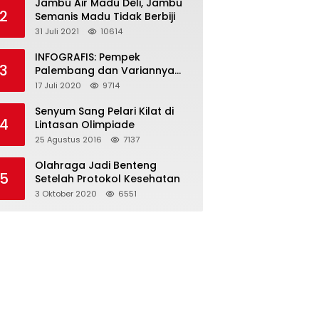
Jambu Air Madu Deli, Jambu
2
Semanis Madu Tidak Berbiji
31 Juli 2021
10614
INFOGRAFIS: Pempek
3
Palembang dan Variannya
yang Melegenda
17 Juli 2020
9714
Senyum Sang Pelari Kilat di
4
Lintasan Olimpiade
25 Agustus 2016
7137
Olahraga Jadi Benteng
5
Setelah Protokol Kesehatan
3 Oktober 2020
6551