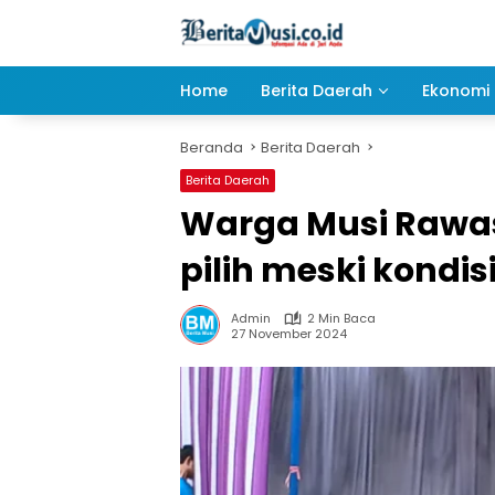
Langsung
ke
konten
Home
Berita Daerah
Ekonomi 
Beranda
Berita Daerah
Berita Daerah
Warga Musi Rawas
pilih meski kondis
Admin
2 Min Baca
27 November 2024