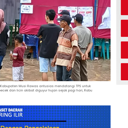
i Kabupaten Musi Rawas antusias mendatangi TPS untuk
cek dan licin akibat diguyur hujan sejak pagi hari, Rabu