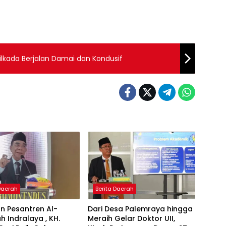
ilkada Berjalan Damai dan Kondusif
 Daerah
Berita Daerah
n Pesantren Al-
Dari Desa Palemraya hingga
ah Indralaya , KH.
Meraih Gelar Doktor UII,