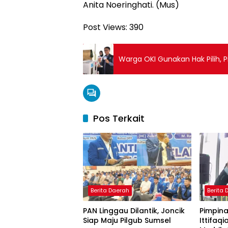
Anita Noeringhati. (Mus)
Post Views:
390
Warga OKI Gunakan Hak Pilih, P
Pos Terkait
Berita Daerah
Berita
PAN Linggau Dilantik, Joncik
Pimpina
Siap Maju Pilgub Sumsel
Ittifaqi