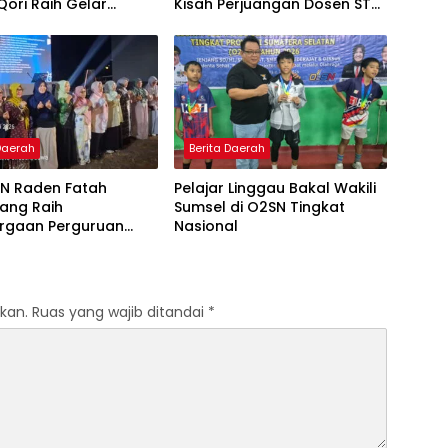
Qori Raih Gelar
Kisah Perjuangan Dosen STAI
dengan Inovasi
Yogyakarta yang Pernah
Pembelajaran
Menjadi Driver Taksi Online
 Al-Qur’an di UMM
 Daerah
Berita Daerah
IN Raden Fatah
Pelajar Linggau Bakal Wakili
ang Raih
Sumsel di O2SN Tingkat
rgaan Perguruan
Nasional
Responsif Gender
kat Pratama
kan.
Ruas yang wajib ditandai
*