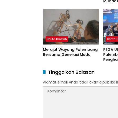
Mudrik 
Doktor 
Model 
Nagham
Berita Daerah
Berita
Merajut Wayang Palembang
PSGA U
Bersama Generasi Muda
Palemb
Pengha
Tinggi 
Pering
Tinggalkan Balasan
Alamat email Anda tidak akan dipublikasi