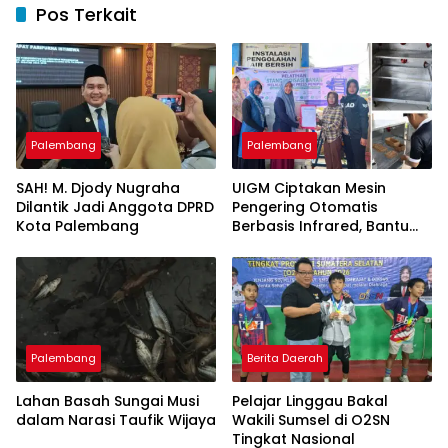
Pos Terkait
Palembang
Palembang
SAH! M. Djody Nugraha
UIGM Ciptakan Mesin
Dilantik Jadi Anggota DPRD
Pengering Otomatis
Kota Palembang
Berbasis Infrared, Bantu
Perajin Eceng Gondok di
Pulau Kemaro
Palembang
Berita Daerah
Lahan Basah Sungai Musi
Pelajar Linggau Bakal
dalam Narasi Taufik Wijaya
Wakili Sumsel di O2SN
Tingkat Nasional