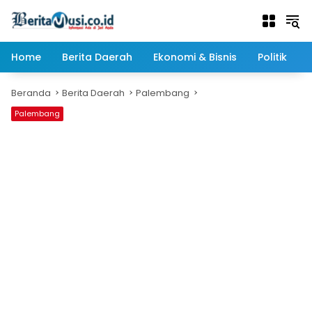
Langsung
ke
konten
Home
Berita Daerah
Ekonomi & Bisnis
Politik
Beranda
Berita Daerah
Palembang
Palembang