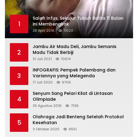
Salah Infus, Sekujur Tubuh Balita 11 Bulan
1
ini Membengkak
28 April 2016
11020
Jambu Air Madu Deli, Jambu Semanis
2
Madu Tidak Berbiji
31 Juli 2021
10614
INFOGRAFIS: Pempek Palembang dan
3
Variannya yang Melegenda
17 Juli 2020
9706
Senyum Sang Pelari Kilat di Lintasan
4
Olimpiade
25 Agustus 2016
7136
Olahraga Jadi Benteng Setelah Protokol
5
Kesehatan
3 Oktober 2020
6551