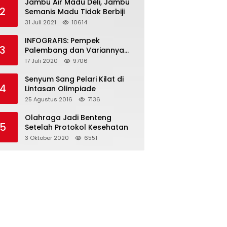
Jambu Air Madu Deli, Jambu
2
Semanis Madu Tidak Berbiji
31 Juli 2021
10614
INFOGRAFIS: Pempek
3
Palembang dan Variannya
yang Melegenda
17 Juli 2020
9706
Senyum Sang Pelari Kilat di
4
Lintasan Olimpiade
25 Agustus 2016
7136
Olahraga Jadi Benteng
5
Setelah Protokol Kesehatan
3 Oktober 2020
6551