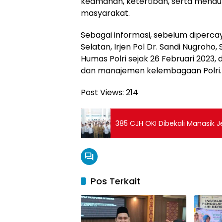
keamanan, ketertiban, serta men
masyarakat.
Sebagai informasi, sebelum diper
Selatan, Irjen Pol Dr. Sandi Nugroho, 
Humas Polri sejak 26 Februari 2023,
dan manajemen kelembagaan Polri.
Post Views:
214
385 CJH OKI Dibekali Manasik 
Pos Terkait