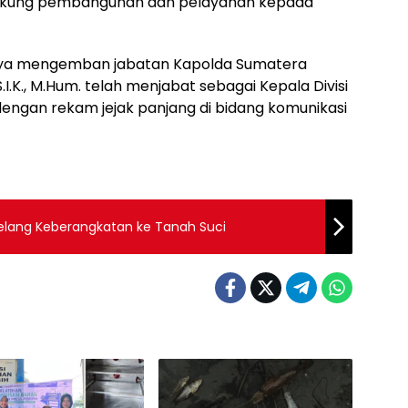
dukung pembangunan dan pelayanan kepada
caya mengemban jabatan Kapolda Sumatera
S.I.K., M.Hum. telah menjabat sebagai Kepala Divisi
 dengan rekam jejak panjang di bidang komunikasi
Jelang Keberangkatan ke Tanah Suci