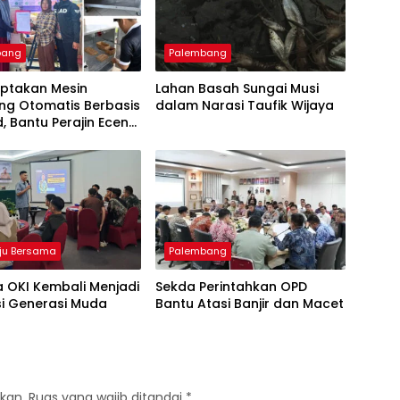
bang
Palembang
iptakan Mesin
Lahan Basah Sungai Musi
ng Otomatis Berbasis
dalam Narasi Taufik Wijaya
d, Bantu Perajin Eceng
 di Pulau Kemaro
ju Bersama
Palembang
 OKI Kembali Menjadi
Sekda Perintahkan OPD
si Generasi Muda
Bantu Atasi Banjir dan Macet
kan.
Ruas yang wajib ditandai
*