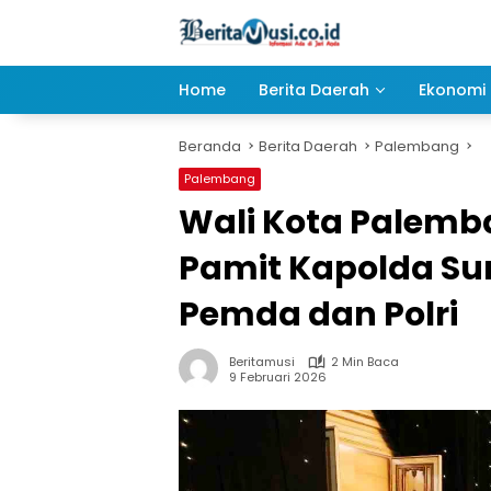
Langsung
ke
konten
Home
Berita Daerah
Ekonomi 
Beranda
Berita Daerah
Palembang
Palembang
Wali Kota Palemb
Pamit Kapolda Su
Pemda dan Polri
Beritamusi
2 Min Baca
9 Februari 2026