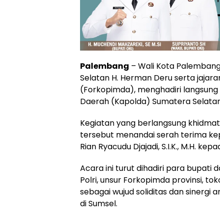
Palembang
– Wali Kota Palemban
Selatan H. Herman Deru serta jajar
(Forkopimda), menghadiri langsung
Daerah (Kapolda) Sumatera Selatan
Kegiatan yang berlangsung khidmat
tersebut menandai serah terima kep
Rian Ryacudu Djajadi, S.I.K., M.H. kepa
Acara ini turut dihadiri para bupati
Polri, unsur Forkopimda provinsi, t
sebagai wujud soliditas dan sinerg
di Sumsel.