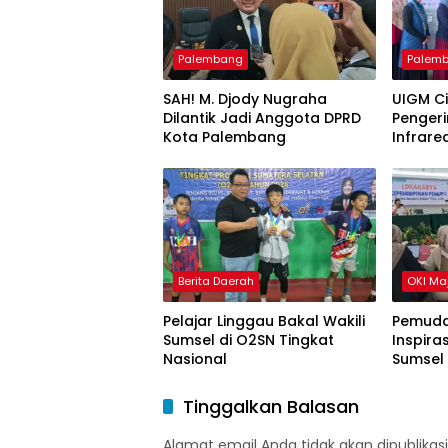
Palembang
Palem
SAH! M. Djody Nugraha
UIGM C
Dilantik Jadi Anggota DPRD
Pengeri
Kota Palembang
Infrare
Gondok
Berita Daerah
OKI Ma
Pelajar Linggau Bakal Wakili
Pemuda
Sumsel di O2SN Tingkat
Inspira
Nasional
Sumsel
Tinggalkan Balasan
Alamat email Anda tidak akan dipublikasi