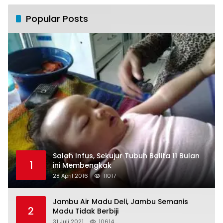
Popular Posts
Salah Infus, Sekujur Tubuh Balita 11 Bulan
1
ini Membengkak
28 April 2016
11017
Jambu Air Madu Deli, Jambu Semanis
2
Madu Tidak Berbiji
31 Juli 2021
10614