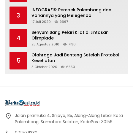
INFOGRAFIS: Pempek Palembang dan
3
Variannya yang Melegenda
17 Juli 2020
9697
Senyum Sang Pelari Kilat di Lintasan
4
Olimpiade
25 Agustus 2016
7136
Olahraga Jadi Benteng Setelah Protokol
5
Kesehatan
3 Oktober 2020
6550
Jalan pramuka 4, Srijaya, B5, Alang-Alang Lebar Kota
Palembang, Sumatera Selatan, KodePos : 30156.
07115711330