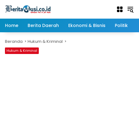
Langsung
ke
konten
Home
Berita Daerah
Ekonomi & Bisnis
Politik
Beranda
Hukum & Kriminal
Hukum & Kriminal