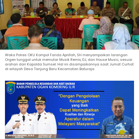
Waka Polres OKU Kompol Farida Aprillah, SH menyampaikan larangan
Orgen tunggal untuk memutar Musik Remix, DJ, dan House Music, sesuai
arahan dari Kapolda Sumsel. Hal ini disampaikannya saat Jumat Curhat
di wilayah Desa Tanjung Baru Kecamatan Baturaja