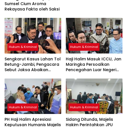
Sumsel Cium Aroma
Rekayasa Fakta oleh Saksi
Hukum & Kriminal
Hukum & Kriminal
Sengkarut Kasus Lahan Tol
Haji Halim Masuk ICCU, Jan
Betung-Jambi, Pengacara
Maringka Persoalkan
Sebut Jaksa Abaikan
Pencegahan Luar Negeri
Mekanisme Administrasi
oleh Jaksa
PSN
Hukum & Kriminal
Hukum & Kriminal
PH Haji Halim Apresiasi
Sidang Ditunda, Majelis
Keputusan Humanis Majelis
Hakim Perintahkan JPU