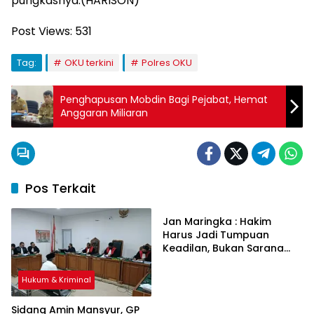
pungkasnya.(HARISON)
Post Views:
531
Tag:
OKU terkini
Polres OKU
Penghapusan Mobdin Bagi Pejabat, Hemat
Anggaran Miliaran
Pos Terkait
Hukum & Kriminal
Jan Maringka : Hakim
Harus Jadi Tumpuan
Keadilan, Bukan Sarana
Pembenaran Ketidakadilan
Hukum & Kriminal
Sidang Amin Mansyur, GP