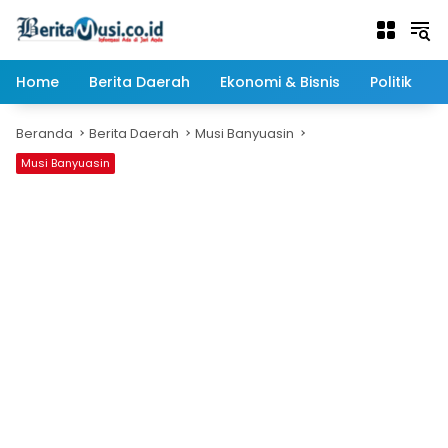
Langsung
ke
konten
Home
Berita Daerah
Ekonomi & Bisnis
Politik
Beranda
Berita Daerah
Musi Banyuasin
Musi Banyuasin