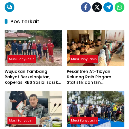
Pos Terkait
Musi Banyuasin
Musi Banyuasin
Wujudkan Tambang
Pesantren At-Tibyan
Rakyat Berkelanjutan,
Keluang Raih Piagam
Koperasi RBS Sosialisasi ke
Statistik dan Izin
Pemilik Sumur Soal K3 dan
Operasional Resmi dari
GEP
Kemenag RI
Musi Banyuasin
Musi Banyuasin