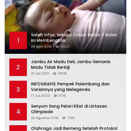
Salah Infus, Sekujur Tubuh Balita 11 Bulan
1
ini Membengkak
28 April 2016
11022
Jambu Air Madu Deli, Jambu Semanis
2
Madu Tidak Berbiji
31 Juli 2021
10615
INFOGRAFIS: Pempek Palembang dan
3
Variannya yang Melegenda
17 Juli 2020
9719
Senyum Sang Pelari Kilat di Lintasan
4
Olimpiade
25 Agustus 2016
7138
Olahraga Jadi Benteng Setelah Protokol