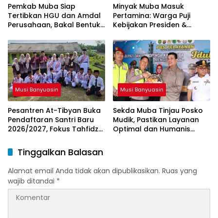
Pemkab Muba Siap
Minyak Muba Masuk
Tertibkan HGU dan Amdal
Pertamina: Warga Puji
Perusahaan, Bakal Bentuk
Kebijakan Presiden &
Tim Khusus
Menteri ESDM
Musi Banyuasin
Musi Banyuasin
Pesantren At-Tibyan Buka
Sekda Muba Tinjau Posko
Pendaftaran Santri Baru
Mudik, Pastikan Layanan
2026/2027, Fokus Tahfidz
Optimal dan Humanis
dan Karakter Islami
untuk Pemudik
Tinggalkan Balasan
Alamat email Anda tidak akan dipublikasikan.
Ruas yang
wajib ditandai
*