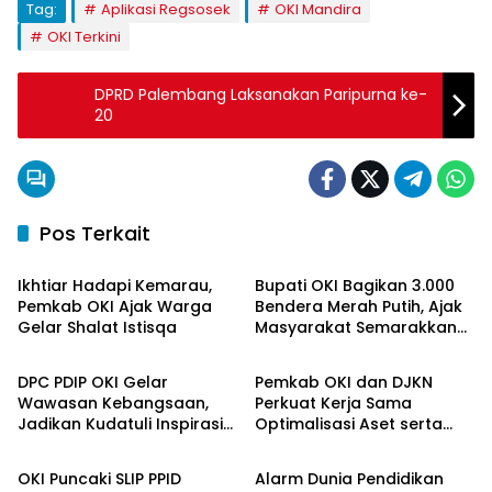
Tag:
Aplikasi Regsosek
OKI Mandira
OKI Terkini
DPRD Palembang Laksanakan Paripurna ke-
20
Pos Terkait
OKI Maju Bersama
OKI Maju Bersama
Ikhtiar Hadapi Kemarau,
Bupati OKI Bagikan 3.000
Pemkab OKI Ajak Warga
Bendera Merah Putih, Ajak
Gelar Shalat Istisqa
Masyarakat Semarakkan
OKI Maju Bersama
OKI Maju Bersama
HUT ke-81 RI
DPC PDIP OKI Gelar
Pemkab OKI dan DJKN
Wawasan Kebangsaan,
Perkuat Kerja Sama
Jadikan Kudatuli Inspirasi
Optimalisasi Aset serta
OKI Maju Bersama
OKI Maju Bersama
Perjuangan Demokrasi
Piutang Daerah
OKI Puncaki SLIP PPID
Alarm Dunia Pendidikan