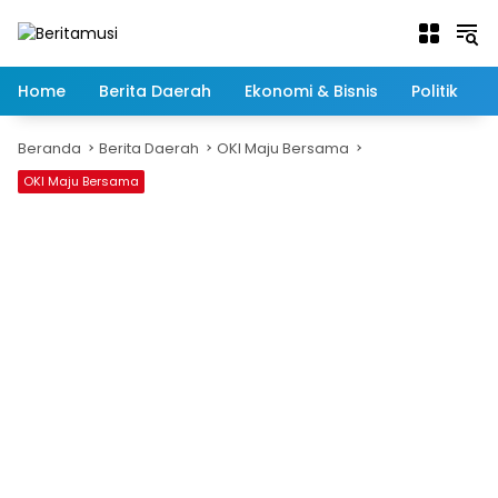
Langsung
ke
konten
Home
Berita Daerah
Ekonomi & Bisnis
Politik
Beranda
Berita Daerah
OKI Maju Bersama
OKI Maju Bersama