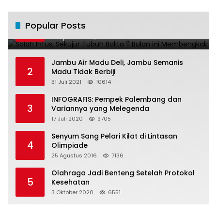
Salah Infus, Sekujur Tubuh Balita 11 Bulan
Popular Posts
1
ini Membengkak
28 April 2016
11020
Jambu Air Madu Deli, Jambu Semanis
2
Madu Tidak Berbiji
31 Juli 2021
10614
INFOGRAFIS: Pempek Palembang dan
3
Variannya yang Melegenda
17 Juli 2020
9705
Senyum Sang Pelari Kilat di Lintasan
4
Olimpiade
25 Agustus 2016
7136
Olahraga Jadi Benteng Setelah Protokol
5
Kesehatan
3 Oktober 2020
6551