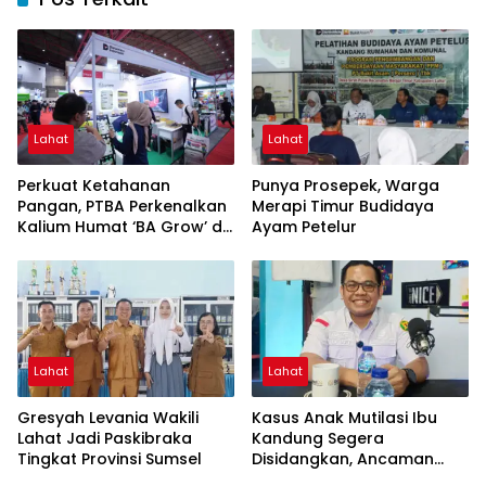
Lahat
Lahat
Perkuat Ketahanan
Punya Prosepek, Warga
Pangan, PTBA Perkenalkan
Merapi Timur Budidaya
Kalium Humat ‘BA Grow’ di
Ayam Petelur
Inagritech 2026
Lahat
Lahat
Gresyah Levania Wakili
Kasus Anak Mutilasi Ibu
Lahat Jadi Paskibraka
Kandung Segera
Tingkat Provinsi Sumsel
Disidangkan, Ancaman
Hukuman Mati Mengintai