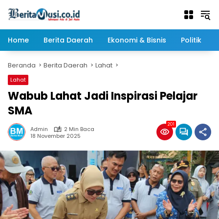
Langsung
ke
konten
Home
Berita Daerah
Ekonomi & Bisnis
Politik
Beranda
Berita Daerah
Lahat
Lahat
Wabub Lahat Jadi Inspirasi Pelajar
SMA
201
Admin
2 Min Baca
18 November 2025