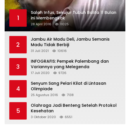
Salah Infus, Sekujur Tubuh Balita 11 Bulan
1
ini Membengkak
28 April 2016
11025
Jambu Air Madu Deli, Jambu Semanis
2
Madu Tidak Berbiji
31 Juli 2021
10616
INFOGRAFIS: Pempek Palembang dan
3
Variannya yang Melegenda
17 Juli 2020
9726
Senyum Sang Pelari Kilat di Lintasan
4
Olimpiade
25 Agustus 2016
7138
Olahraga Jadi Benteng Setelah Protokol
5
Kesehatan
3 Oktober 2020
6551