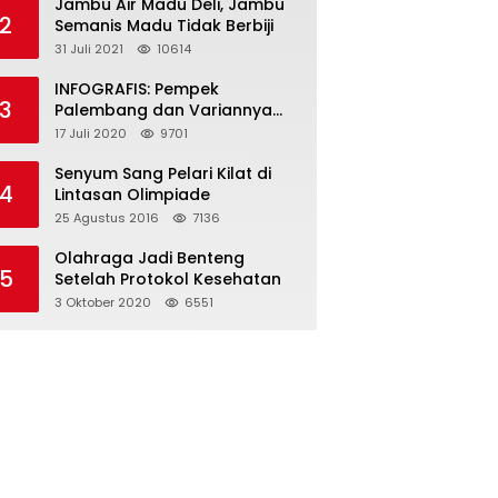
Jambu Air Madu Deli, Jambu
2
Semanis Madu Tidak Berbiji
31 Juli 2021
10614
INFOGRAFIS: Pempek
3
Palembang dan Variannya
yang Melegenda
17 Juli 2020
9701
Senyum Sang Pelari Kilat di
4
Lintasan Olimpiade
25 Agustus 2016
7136
Olahraga Jadi Benteng
5
Setelah Protokol Kesehatan
3 Oktober 2020
6551