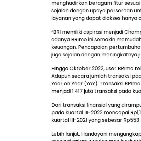
menghadirkan beragam fitur sesuai 
sejalan dengan upaya perseroan unt
layanan yang dapat diakses hanya 
“BRI memiliki aspirasi menjadi Champ
adanya BRImo ini semakin memuda
keuangan. Pencapaian pertumbuhan 
juga sejalan dengan meningkatnya ju
Hingga Oktober 2022, user BRImo tel
Adapun secara jumlah transaksi pad
Year on Year (YoY). Transaksi BRImo
menjadi 1.417 juta transaksi pada ku
Dari transaksi finansial yang diram
pada kuartal III-2022 mencapai Rp1,1
kuartal III-2021 yang sebesar Rp553 m
Lebih lanjut, Handayani mengungka