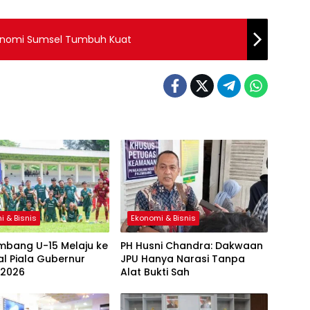
konomi Sumsel Tumbuh Kuat
i & Bisnis
Ekonomi & Bisnis
mbang U-15 Melaju ke
PH Husni Chandra: Dakwaan
al Piala Gubernur
JPU Hanya Narasi Tanpa
 2026
Alat Bukti Sah