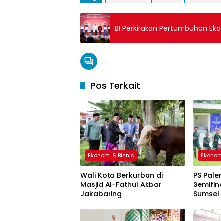
BI Perkirakan Pertumbuhan E
Pos Terkait
Ekonomi & Bisnis
Ekonom
Wali Kota Berkurban di
PS Pale
Masjid Al-Fathul Akbar
Semifin
Jakabaring
Sumsel