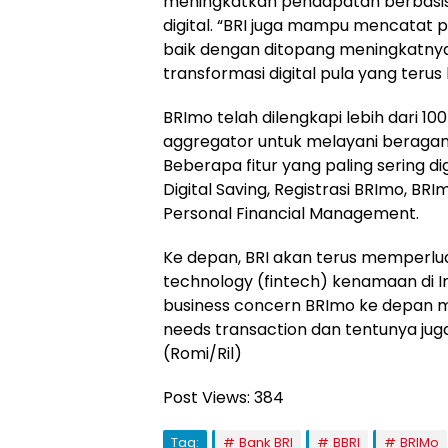
meningkatkan pendapatan berbasis
digital. “BRI juga mampu mencatat
baik dengan ditopang meningkatnya 
transformasi digital pula yang teru
BRImo telah dilengkapi lebih dari 100
aggregator untuk melayani beragam 
Beberapa fitur yang paling sering di
Digital Saving, Registrasi BRImo, BR
Personal Financial Management.
Ke depan, BRI akan terus memperlua
technology (fintech) kenamaan di In
business concern BRImo ke depan m
needs transaction dan tentunya ju
(Romi/Ril)
Post Views:
384
Tag:
Bank BRI
BBRI
BRIMo