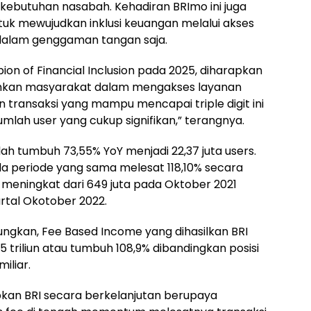
kebutuhan nasabah. Kehadiran BRImo ini juga
uk mewujudkan inklusi keuangan melalui akses
dalam genggaman tangan saja.
ion of Financial Inclusion pada 2025, diharapkan
hkan masyarakat dalam mengakses layanan
transaksi yang mampu mencapai triple digit ini
mlah user yang cukup signifikan,” terangnya.
ah tumbuh 73,55% YoY menjadi 22,37 juta users.
a periode yang sama melesat 118,10% secara
 meningkat dari 649 juta pada Oktober 2021
artal Okotober 2022.
pungkan, Fee Based Income yang dihasilkan BRI
5 triliun atau tumbuh 108,9% dibandingkan posisi
iliar.
pkan BRI secara berkelanjutan berupaya