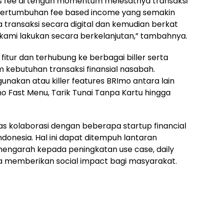
 fee di tengah momentum melesatnya transaksi
 pertumbuhan fee based income yang semakin
transaksi secara digital dan kemudian berkat
s kami lakukan secara berkelanjutan,” tambahnya.
 fitur dan terhubung ke berbagai biller serta
kebutuhan transaksi finansial nasabah.
gunakan atau killer features BRImo antara lain
Imo Fast Menu, Tarik Tunai Tanpa Kartu hingga
s kolaborasi dengan beberapa startup financial
donesia. Hal ini dapat ditempuh lantaran
engarah kepada peningkatan use case, daily
ga memberikan social impact bagi masyarakat.