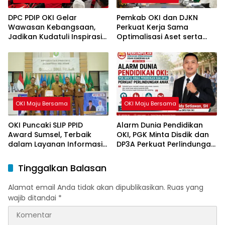
DPC PDIP OKI Gelar
Pemkab OKI dan DJKN
Wawasan Kebangsaan,
Perkuat Kerja Sama
Jadikan Kudatuli Inspirasi
Optimalisasi Aset serta
Perjuangan Demokrasi
Piutang Daerah
OKI Maju Bersama
OKI Maju Bersama
OKI Puncaki SLIP PPID
Alarm Dunia Pendidikan
Award Sumsel, Terbaik
OKI, PGK Minta Disdik dan
dalam Layanan Informasi
DP3A Perkuat Perlindungan
Publik
Anak
Tinggalkan Balasan
Alamat email Anda tidak akan dipublikasikan.
Ruas yang
wajib ditandai
*