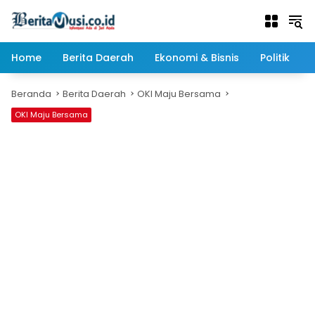
Langsung
ke
konten
Home
Berita Daerah
Ekonomi & Bisnis
Politik
Beranda
Berita Daerah
OKI Maju Bersama
OKI Maju Bersama