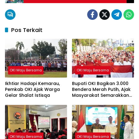
Peduli Lingkungan
Pos Terkait
OKI Maju Bersama
OKI Maju Bersama
Ikhtiar Hadapi Kemarau,
Bupati OKI Bagikan 3.000
Pemkab OKI Ajak Warga
Bendera Merah Putih, Ajak
Gelar Shalat Istisqa
Masyarakat Semarakkan
HUT ke-81 RI
OKI Maju Bersama
OKI Maju Bersama