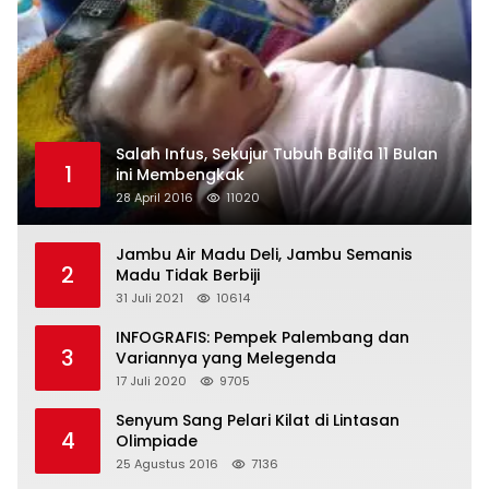
Salah Infus, Sekujur Tubuh Balita 11 Bulan
1
ini Membengkak
28 April 2016
11020
Jambu Air Madu Deli, Jambu Semanis
2
Madu Tidak Berbiji
31 Juli 2021
10614
INFOGRAFIS: Pempek Palembang dan
3
Variannya yang Melegenda
17 Juli 2020
9705
Senyum Sang Pelari Kilat di Lintasan
4
Olimpiade
25 Agustus 2016
7136