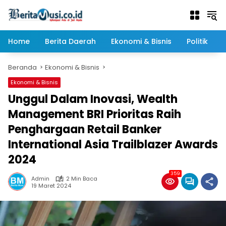
Langsung
ke
konten
Home
Berita Daerah
Ekonomi & Bisnis
Politik
Beranda
Ekonomi & Bisnis
Ekonomi & Bisnis
Unggul Dalam Inovasi, Wealth
Management BRI Prioritas Raih
Penghargaan Retail Banker
International Asia Trailblazer Awards
2024
359
Admin
2 Min Baca
19 Maret 2024