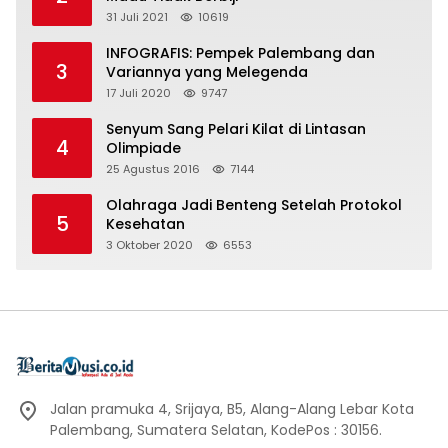
31 Juli 2021
10619
INFOGRAFIS: Pempek Palembang dan
3
Variannya yang Melegenda
17 Juli 2020
9747
Senyum Sang Pelari Kilat di Lintasan
4
Olimpiade
25 Agustus 2016
7144
Olahraga Jadi Benteng Setelah Protokol
5
Kesehatan
3 Oktober 2020
6553
Jalan pramuka 4, Srijaya, B5, Alang-Alang Lebar Kota
Palembang, Sumatera Selatan, KodePos : 30156.