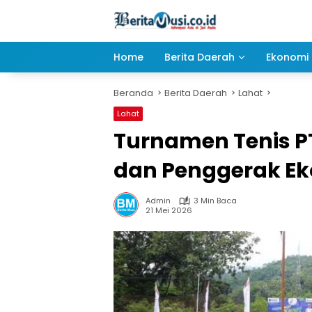
Langsung
ke
konten
Home
Berita Daerah
Ekonomi 
Beranda
Berita Daerah
Lahat
Lahat
Turnamen Tenis P
dan Penggerak E
Admin
3 Min Baca
21 Mei 2026