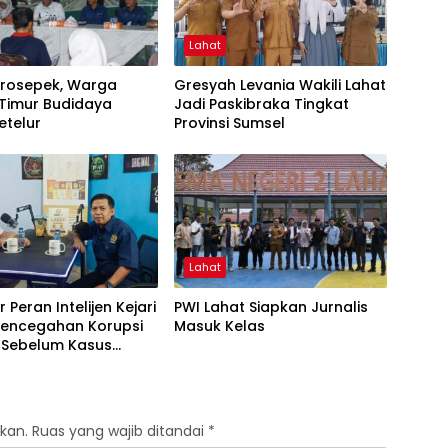
Lahat
Prosepek, Warga
Gresyah Levania Wakili Lahat
 Timur Budidaya
Jadi Paskibraka Tingkat
etelur
Provinsi Sumsel
Lahat
 Peran Intelijen Kejari
PWI Lahat Siapkan Jurnalis
 Pencegahan Korupsi
Masuk Kelas
i Sebelum Kasus
kan.
Ruas yang wajib ditandai
*