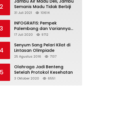
Jambu Air Madu Deli, Jambu
2
Semanis Madu Tidak Berbiji
31 Juli 2021
10614
INFOGRAFIS: Pempek
3
Palembang dan Variannya
yang Melegenda
17 Juli 2020
9712
Senyum Sang Pelari Kilat di
4
Lintasan Olimpiade
25 Agustus 2016
7137
Olahraga Jadi Benteng
5
Setelah Protokol Kesehatan
3 Oktober 2020
6551