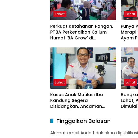
Lahat
Lahat
Perkuat Ketahanan Pangan,
Punya 
PTBA Perkenalkan Kalium
Merapi
Humat ‘BA Grow’ di
Ayam P
Inagritech 2026
Lahat
Lahat
Kasus Anak Mutilasi Ibu
Bongkar
Kandung Segera
Lahat,
Disidangkan, Ancaman
Dimula
Hukuman Mati Mengintai
Muncul
Tinggalkan Balasan
Alamat email Anda tidak akan dipublikasi