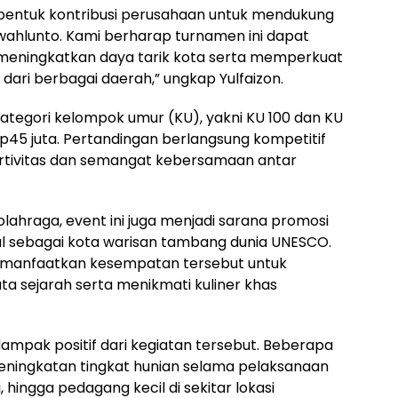
 bentuk kontribusi perusahaan untuk mendukung
ahlunto. Kami berharap turnamen ini dapat
meningkatkan daya tarik kota serta memperkuat
dari berbagai daerah,” ungkap Yulfaizon.
tegori kelompok umur (KU), yakni KU 100 dan KU
Rp45 juta. Pertandingan berlangsung kompetitif
ortivitas dan semangat kebersamaan antar
lahraga, event ini juga menjadi sarana promosi
al sebagai kota warisan tambang dunia UNESCO.
memanfaatkan kesempatan tersebut untuk
ta sejarah serta menikmati kuliner khas
ampak positif dari kegiatan tersebut. Beberapa
ningkatan tingkat hunian selama pelaksanaan
hingga pedagang kecil di sekitar lokasi