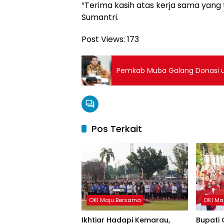
“Terima kasih atas kerja sama yang t
Sumantri.
Post Views:
173
Pemkab Muba Galang Donasi u
Pos Terkait
OKI Maju Bersama
OKI Ma
Ikhtiar Hadapi Kemarau,
Bupati 