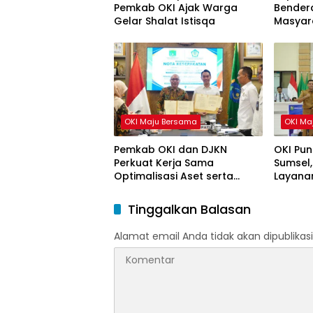
Pemkab OKI Ajak Warga
Bendera
Gelar Shalat Istisqa
Masyar
HUT ke-
OKI Maju Bersama
OKI Ma
Pemkab OKI dan DJKN
OKI Pun
Perkuat Kerja Sama
Sumsel,
Optimalisasi Aset serta
Layanan
Piutang Daerah
Tinggalkan Balasan
Alamat email Anda tidak akan dipublikasi