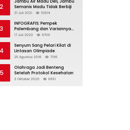
Jambu Air Madu Deli, Jambu
2
Semanis Madu Tidak Berbiji
31 Juli 2021
10614
INFOGRAFIS: Pempek
3
Palembang dan Variannya
yang Melegenda
17 Juli 2020
9709
Senyum Sang Pelari Kilat di
4
Lintasan Olimpiade
25 Agustus 2016
7136
Olahraga Jadi Benteng
5
Setelah Protokol Kesehatan
3 Oktober 2020
6551