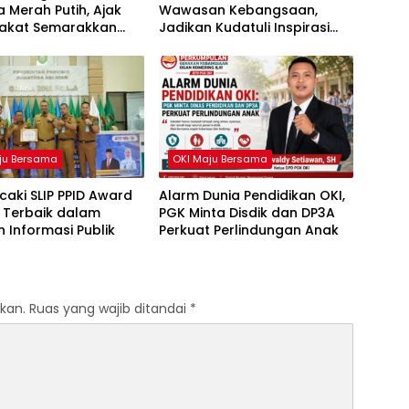
 Merah Putih, Ajak
Wawasan Kebangsaan,
akat Semarakkan
Jadikan Kudatuli Inspirasi
81 RI
Perjuangan Demokrasi
ju Bersama
OKI Maju Bersama
caki SLIP PPID Award
Alarm Dunia Pendidikan OKI,
 Terbaik dalam
PGK Minta Disdik dan DP3A
 Informasi Publik
Perkuat Perlindungan Anak
kan.
Ruas yang wajib ditandai
*