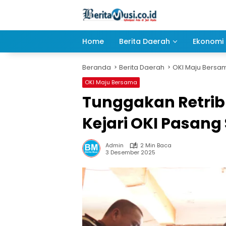
Langsung
ke
konten
Home
Berita Daerah
Ekonomi 
Beranda
Berita Daerah
OKI Maju Bersa
OKI Maju Bersama
Tunggakan Retrib
Kejari OKI Pasang 
Admin
2 Min Baca
3 Desember 2025