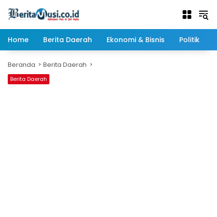
Langsung
ke
konten
Home
Berita Daerah
Ekonomi & Bisnis
Politik
Beranda
Berita Daerah
Berita Daerah