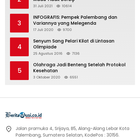
31 Juli 2021
10614
INFOGRAFIS: Pempek Palembang dan
3
Variannya yang Melegenda
17 Juli 2020
9700
Senyum Sang Pelari Kilat di Lintasan
4
Olimpiade
25 Agustus 2016
7136
Olahraga Jadi Benteng Setelah Protokol
5
Kesehatan
3 Oktober 2020
6551
Jalan pramuka 4, Srijaya, B5, Alang-Alang Lebar Kota
Palembang, Sumatera Selatan, KodePos : 30156.