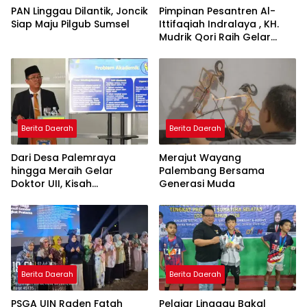
PAN Linggau Dilantik, Joncik
Pimpinan Pesantren Al-
Siap Maju Pilgub Sumsel
Ittifaqiah Indralaya , KH.
Mudrik Qori Raih Gelar
Doktor dengan Inovasi
Model Pembelajaran
Nagham Al-Qur’an di UMM
Berita Daerah
Berita Daerah
Dari Desa Palemraya
Merajut Wayang
hingga Meraih Gelar
Palembang Bersama
Doktor UII, Kisah
Generasi Muda
Perjuangan Dosen STAI
Yogyakarta yang Pernah
Menjadi Driver Taksi Online
Berita Daerah
Berita Daerah
PSGA UIN Raden Fatah
Pelajar Linggau Bakal