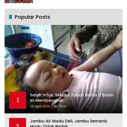
Popular Posts
Salah Infus, Sekujur Tubuh Balita 11 Bulan
1
ini Membengkak
28 April 2016
11019
Jambu Air Madu Deli, Jambu Semanis
2
Madu Tidak Berbiji