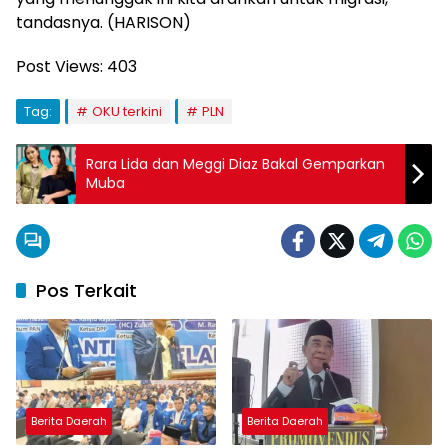
tandasnya. (HARISON)
Post Views:
403
Tag:
OKU terkini
PLN
Rara Lida dan Meggi Diaz Bakal Gemparkan
Muba
Pos Terkait
Berita Daerah
Berita Daerah