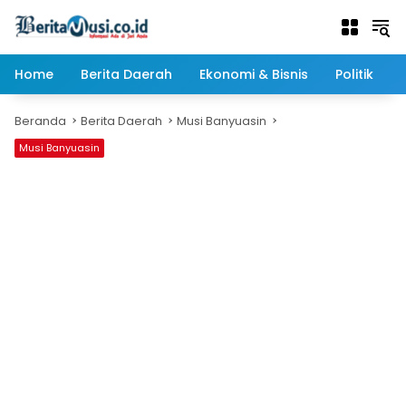
Langsung
ke
konten
Home
Berita Daerah
Ekonomi & Bisnis
Politik
Beranda
Berita Daerah
Musi Banyuasin
Musi Banyuasin