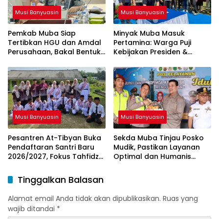
Musi Banyuasin
Musi Banyuasin
Pemkab Muba Siap
Minyak Muba Masuk
Tertibkan HGU dan Amdal
Pertamina: Warga Puji
Perusahaan, Bakal Bentuk
Kebijakan Presiden &
Tim Khusus
Menteri ESDM
Musi Banyuasin
Musi Banyuasin
Pesantren At-Tibyan Buka
Sekda Muba Tinjau Posko
Pendaftaran Santri Baru
Mudik, Pastikan Layanan
2026/2027, Fokus Tahfidz
Optimal dan Humanis
dan Karakter Islami
untuk Pemudik
Tinggalkan Balasan
Alamat email Anda tidak akan dipublikasikan.
Ruas yang
wajib ditandai
*