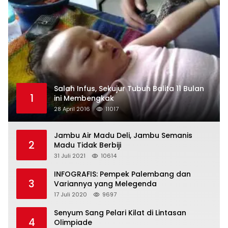
Salah Infus, Sekujur Tubuh Balita 11 Bulan
1
ini Membengkak
28 April 2016
11017
Jambu Air Madu Deli, Jambu Semanis
2
Madu Tidak Berbiji
31 Juli 2021
10614
INFOGRAFIS: Pempek Palembang dan
3
Variannya yang Melegenda
17 Juli 2020
9697
Senyum Sang Pelari Kilat di Lintasan
4
Olimpiade