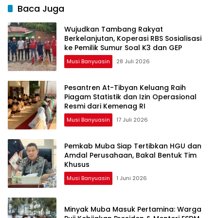
Baca Juga
Wujudkan Tambang Rakyat
Berkelanjutan, Koperasi RBS Sosialisasi
ke Pemilik Sumur Soal K3 dan GEP
Musi Banyuasin
28 Juli 2026
Pesantren At-Tibyan Keluang Raih
Piagam Statistik dan Izin Operasional
Resmi dari Kemenag RI
Musi Banyuasin
17 Juli 2026
Pemkab Muba Siap Tertibkan HGU dan
Amdal Perusahaan, Bakal Bentuk Tim
Khusus
Musi Banyuasin
1 Juni 2026
Minyak Muba Masuk Pertamina: Warga