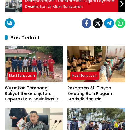
Mempercepat Transformasi Digital Layanan
Kesehatan di Musi Banyuasin
Pos Terkait
Musi Banyuasin
Musi Banyuasin
Wujudkan Tambang
Pesantren At-Tibyan
Rakyat Berkelanjutan,
Keluang Raih Piagam
Koperasi RBS Sosialisasi ke
Statistik dan Izin
Pemilik Sumur Soal K3 dan
Operasional Resmi dari
GEP
Kemenag RI