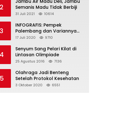
Jambu Air Madu Deli, Jambu
2
Semanis Madu Tidak Berbiji
31 Juli 2021
10614
INFOGRAFIS: Pempek
3
Palembang dan Variannya
yang Melegenda
17 Juli 2020
9710
Senyum Sang Pelari Kilat di
4
Lintasan Olimpiade
25 Agustus 2016
7136
Olahraga Jadi Benteng
5
Setelah Protokol Kesehatan
3 Oktober 2020
6551