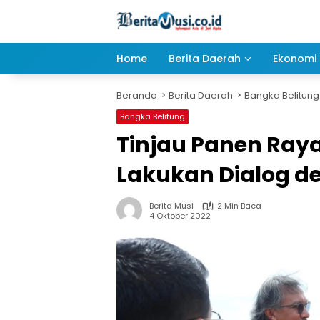
Langsung
ke
konten
Home
Berita Daerah
Ekonomi 
Beranda
Berita Daerah
Bangka Belitung
Bangka Belitung
Tinjau Panen Raya
Lakukan Dialog d
Berita Musi
2 Min Baca
4 Oktober 2022