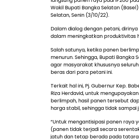
langsung panen raya padi IP200 pad
Wakil Bupati Bangka Selatan (Basel
Selatan, Senin (3/10/22).
Dalam dialog dengan petani, diriny
dalam meningkatkan produktivitas h
Salah satunya, ketika panen berlim
menurun. Sehingga, Bupati Bangka S
agar masyarakat khususnya seluru
beras dari para petani ini.
Terkait hal ini, Pj. Gubernur Kep. 
Riza Herdavid, untuk mengupayakan 
berlimpah, hasil panen tersebut da
harga stabil, sehingga tidak sampai
“Untuk mengantisipasi panen raya 
(panen tidak terjadi secara serenta
jatuh dan tetap berada pada tatara