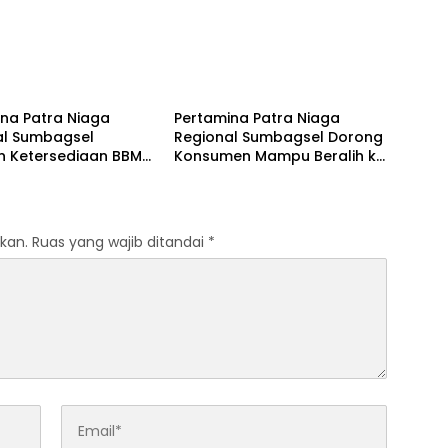
 Belitung
Bangka Belitung
na Patra Niaga
Pertamina Patra Niaga
al Sumbagsel
Regional Sumbagsel Dorong
n Ketersediaan BBM
Konsumen Mampu Beralih ke
G pada Masa
Bright Gas Melalui Program
n dan Menjelang
Trade In di Belitung Timur
kan.
Ruas yang wajib ditandai
*