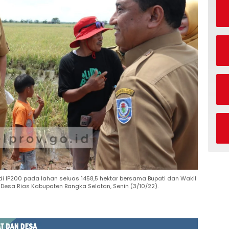
i IP200 pada lahan seluas 1458,5 hektar bersama Bupati dan Wakil
m Desa Rias Kabupaten Bangka Selatan, Senin (3/10/22).