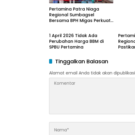
Pertamina Patra Niaga
Regional Sumbagsel
Bersama BPH Migas Perkuat
Bangka Belitung
Bangka
Pengawasan Penyaluran
BBM Subsidi bagi Nelayan
1 April 2026 Tidak Ada
Pertami
melalui Aplikasi XSTAR
Perubahan Harga BBM di
Region
SPBU Pertamina
Pastika
dan LP
Ramada
Tinggalkan Balasan
Idulfitri
Alamat email Anda tidak akan dipublikasi