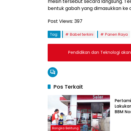
mesin tersebut secara langsung. Ter
bentuk gabah yang dimasukkan ke 
Post Views:
397
Tag:
Babel terkini
Panen Raya
Pendidikan dan Teknologi aka
Pos Terkait
Bangka
Pertami
Lakuka
BBM Non
2026
Bangka Belitung