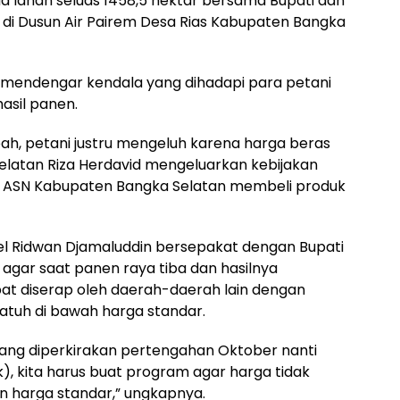
a lahan seluas 1458,5 hektar bersama Bupati dan
) di Dusun Air Pairem Desa Rias Kabupaten Bangka
a mendengar kendala yang dihadapi para petani
asil panen.
pah, petani justru mengeluh karena harga beras
elatan Riza Herdavid mengeluarkan kebijakan
h ASN Kabupaten Bangka Selatan membeli produk
Babel Ridwan Djamaluddin bersepakat dengan Bupati
agar saat panen raya tiba dan hasilnya
pat diserap oleh daerah-daerah lain dengan
 jatuh di bawah harga standar.
yang diperkirakan pertengahan Oktober nanti
k), kita harus buat program agar harga tidak
n harga standar,” ungkapnya.