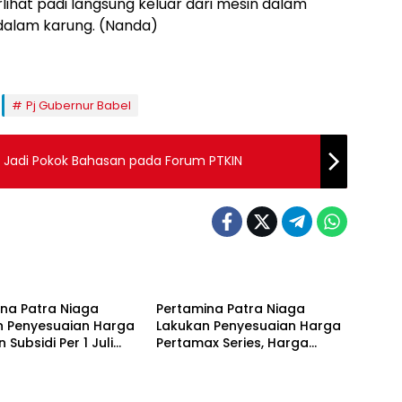
lihat padi langsung keluar dari mesin dalam
dalam karung. (Nanda)
Pj Gubernur Babel
n Jadi Pokok Bahasan pada Forum PTKIN
 Belitung
Bangka Belitung
na Patra Niaga
Pertamina Patra Niaga
n Penyesuaian Harga
Lakukan Penyesuaian Harga
 Subsidi Per 1 Juli
Pertamax Series, Harga
Pertalite dan Solar Subsidi
Tetap