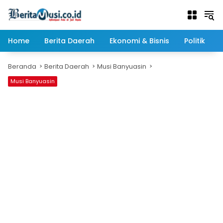
Langsung
ke
konten
Home
Berita Daerah
Ekonomi & Bisnis
Politik
Beranda
Berita Daerah
Musi Banyuasin
Musi Banyuasin