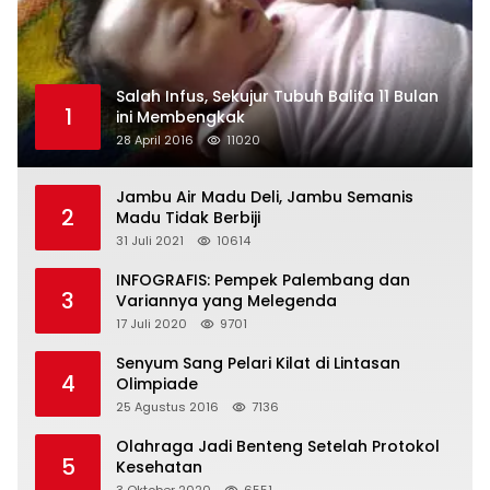
Salah Infus, Sekujur Tubuh Balita 11 Bulan
1
ini Membengkak
28 April 2016
11020
Jambu Air Madu Deli, Jambu Semanis
2
Madu Tidak Berbiji
31 Juli 2021
10614
INFOGRAFIS: Pempek Palembang dan
3
Variannya yang Melegenda
17 Juli 2020
9701
Senyum Sang Pelari Kilat di Lintasan
4
Olimpiade
25 Agustus 2016
7136
Olahraga Jadi Benteng Setelah Protokol
5
Kesehatan
3 Oktober 2020
6551