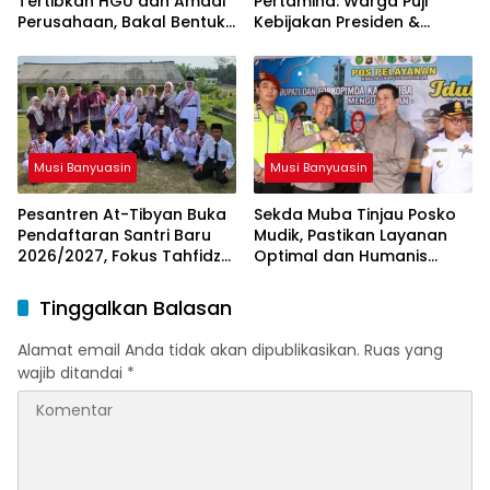
Tertibkan HGU dan Amdal
Pertamina: Warga Puji
Perusahaan, Bakal Bentuk
Kebijakan Presiden &
Tim Khusus
Menteri ESDM
Musi Banyuasin
Musi Banyuasin
Pesantren At-Tibyan Buka
Sekda Muba Tinjau Posko
Pendaftaran Santri Baru
Mudik, Pastikan Layanan
2026/2027, Fokus Tahfidz
Optimal dan Humanis
dan Karakter Islami
untuk Pemudik
Tinggalkan Balasan
Alamat email Anda tidak akan dipublikasikan.
Ruas yang
wajib ditandai
*