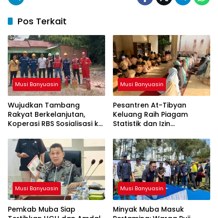
Pos Terkait
Musi Banyuasin
Musi Banyuasin
Wujudkan Tambang
Pesantren At-Tibyan
Rakyat Berkelanjutan,
Keluang Raih Piagam
Koperasi RBS Sosialisasi ke
Statistik dan Izin
Pemilik Sumur Soal K3 dan
Operasional Resmi dari
GEP
Kemenag RI
Musi Banyuasin
Musi Banyuasin
Pemkab Muba Siap
Minyak Muba Masuk