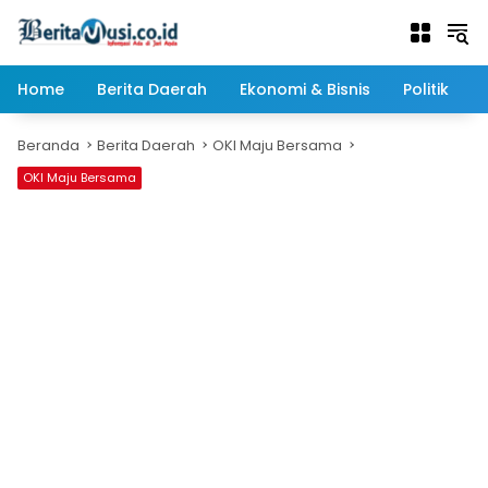
Langsung
ke
konten
Home
Berita Daerah
Ekonomi & Bisnis
Politik
Beranda
Berita Daerah
OKI Maju Bersama
OKI Maju Bersama