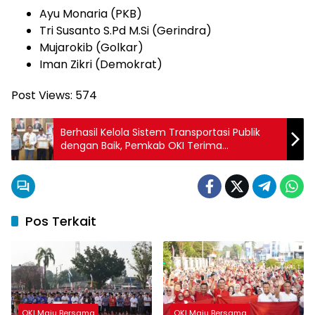
Ayu Monaria (PKB)
Tri Susanto S.Pd M.Si (Gerindra)
Mujarokib (Golkar)
Iman Zikri (Demokrat)
Post Views:
574
Berhasil Kelola Sistem Transportasi Publik
dengan Baik, Pemkab OKI Terima
Penghargaan WTN 2024
Pos Terkait
OKI Maju Bersama
OKI Maju Bersama