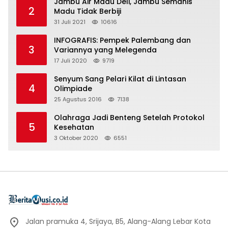
Jambu Air Madu Deli, Jambu Semanis
2
Madu Tidak Berbiji
31 Juli 2021
10616
INFOGRAFIS: Pempek Palembang dan
3
Variannya yang Melegenda
17 Juli 2020
9719
Senyum Sang Pelari Kilat di Lintasan
4
Olimpiade
25 Agustus 2016
7138
Olahraga Jadi Benteng Setelah Protokol
5
Kesehatan
3 Oktober 2020
6551
Jalan pramuka 4, Srijaya, B5, Alang-Alang Lebar Kota