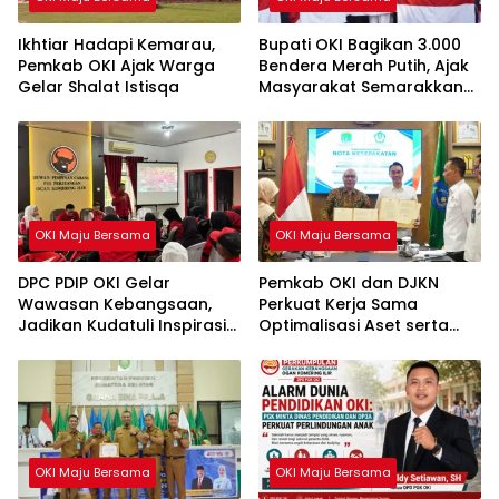
Ikhtiar Hadapi Kemarau,
Bupati OKI Bagikan 3.000
Pemkab OKI Ajak Warga
Bendera Merah Putih, Ajak
Gelar Shalat Istisqa
Masyarakat Semarakkan
HUT ke-81 RI
OKI Maju Bersama
OKI Maju Bersama
DPC PDIP OKI Gelar
Pemkab OKI dan DJKN
Wawasan Kebangsaan,
Perkuat Kerja Sama
Jadikan Kudatuli Inspirasi
Optimalisasi Aset serta
Perjuangan Demokrasi
Piutang Daerah
OKI Maju Bersama
OKI Maju Bersama