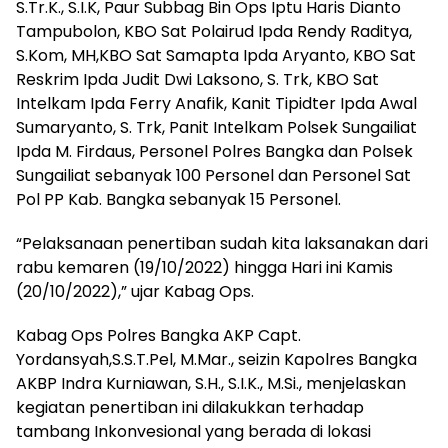
S.Tr.K., S.I.K, Paur Subbag Bin Ops Iptu Haris Dianto
Tampubolon, KBO Sat Polairud Ipda Rendy Raditya,
S.Kom, MH,KBO Sat Samapta Ipda Aryanto, KBO Sat
Reskrim Ipda Judit Dwi Laksono, S. Trk, KBO Sat
Intelkam Ipda Ferry Anafik, Kanit Tipidter Ipda Awal
Sumaryanto, S. Trk, Panit Intelkam Polsek Sungailiat
Ipda M. Firdaus, Personel Polres Bangka dan Polsek
Sungailiat sebanyak 100 Personel dan Personel Sat
Pol PP Kab. Bangka sebanyak 15 Personel.
“Pelaksanaan penertiban sudah kita laksanakan dari
rabu kemaren (19/10/2022) hingga Hari ini Kamis
(20/10/2022),” ujar Kabag Ops.
Kabag Ops Polres Bangka AKP Capt.
Yordansyah,S.S.T.Pel, M.Mar., seizin Kapolres Bangka
AKBP Indra Kurniawan, S.H., S.I.K., M.Si., menjelaskan
kegiatan penertiban ini dilakukkan terhadap
tambang Inkonvesional yang berada di lokasi