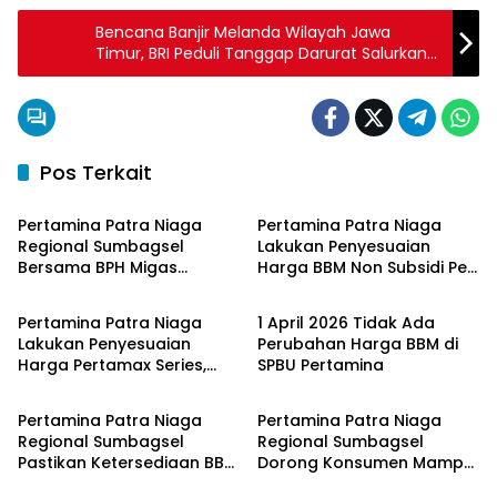
Bencana Banjir Melanda Wilayah Jawa
Timur, BRI Peduli Tanggap Darurat Salurkan
Bantua
Pos Terkait
Bangka Belitung
Bangka Belitung
Pertamina Patra Niaga
Pertamina Patra Niaga
Regional Sumbagsel
Lakukan Penyesuaian
Bersama BPH Migas
Harga BBM Non Subsidi Per
Bangka Belitung
Bangka Belitung
Perkuat Pengawasan
1 Juli 2026
Penyaluran BBM Subsidi
Pertamina Patra Niaga
1 April 2026 Tidak Ada
bagi Nelayan melalui
Lakukan Penyesuaian
Perubahan Harga BBM di
Aplikasi XSTAR
Harga Pertamax Series,
SPBU Pertamina
Bangka Belitung
Bangka Belitung
Harga Pertalite dan Solar
Subsidi Tetap
Pertamina Patra Niaga
Pertamina Patra Niaga
Regional Sumbagsel
Regional Sumbagsel
Pastikan Ketersediaan BBM
Dorong Konsumen Mampu
dan LPG pada Masa
Beralih ke Bright Gas