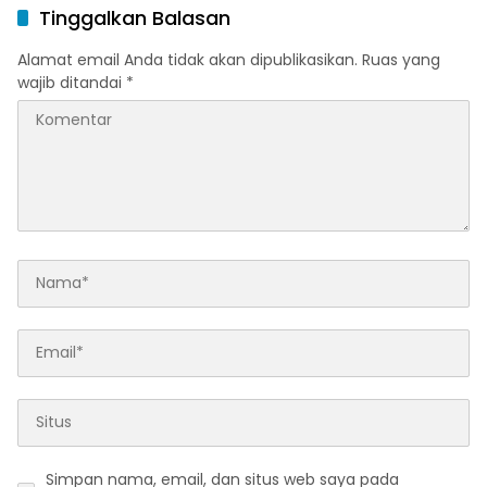
Ramadan dan Menjelang
Melalui Program Trade In
Tinggalkan Balasan
Idulfitri
di Belitung Timur
Alamat email Anda tidak akan dipublikasikan.
Ruas yang
wajib ditandai
*
Simpan nama, email, dan situs web saya pada