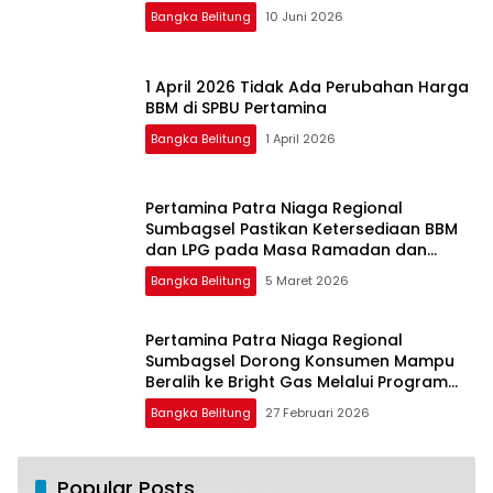
Bangka Belitung
10 Juni 2026
1 April 2026 Tidak Ada Perubahan Harga
BBM di SPBU Pertamina
Bangka Belitung
1 April 2026
Pertamina Patra Niaga Regional
Sumbagsel Pastikan Ketersediaan BBM
dan LPG pada Masa Ramadan dan
Menjelang Idulfitri
Bangka Belitung
5 Maret 2026
Pertamina Patra Niaga Regional
Sumbagsel Dorong Konsumen Mampu
Beralih ke Bright Gas Melalui Program
Trade In di Belitung Timur
Bangka Belitung
27 Februari 2026
Salah Infus, Sekujur Tubuh Balita 11 Bulan
Popular Posts
1
ini Membengkak