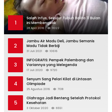
Salah Infus, Sekujur Tubuh Balita 11 Bulan
1
ini Membengkak
28 April 2016
11022
Jambu Air Madu Deli, Jambu Semanis
2
Madu Tidak Berbiji
31 Juli 2021
10616
INFOGRAFIS: Pempek Palembang dan
3
Variannya yang Melegenda
17 Juli 2020
9720
Senyum Sang Pelari Kilat di Lintasan
4
Olimpiade
25 Agustus 2016
7138
Olahraga Jadi Benteng Setelah Protokol
5
Kesehatan
3 Oktober 2020
6551