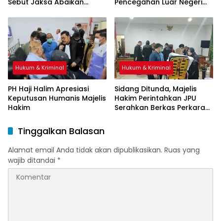
Sebut Jaksa Abaikan
Pencegahan Luar Negeri
Mekanisme Administrasi
oleh Jaksa
PSN
Hukum & Kriminal
Hukum & Kriminal
PH Haji Halim Apresiasi
Sidang Ditunda, Majelis
Keputusan Humanis Majelis
Hakim Perintahkan JPU
Hakim
Serahkan Berkas Perkara
Haji Halim
Tinggalkan Balasan
Alamat email Anda tidak akan dipublikasikan.
Ruas yang
wajib ditandai
*