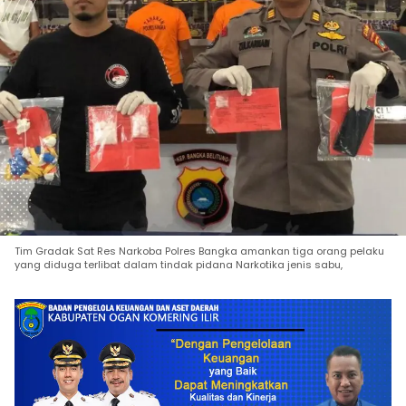
Tim Gradak Sat Res Narkoba Polres Bangka amankan tiga orang pelaku
yang diduga terlibat dalam tindak pidana Narkotika jenis sabu,