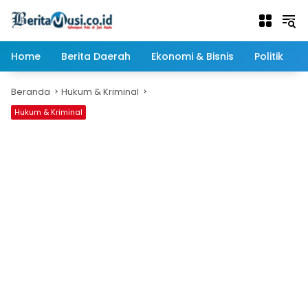
Langsung
ke
konten
Home
Berita Daerah
Ekonomi & Bisnis
Politik
Beranda
Hukum & Kriminal
Hukum & Kriminal