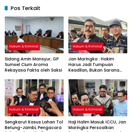
Pos Terkait
Hukum & Kriminal
Hukum & Kriminal
Sidang Amin Mansyur, GP
Jan Maringka : Hakim
Sumsel Cium Aroma
Harus Jadi Tumpuan
Rekayasa Fakta oleh Saksi
Keadilan, Bukan Sarana
Pembenaran Ketidakadilan
Hukum & Kriminal
Hukum & Kriminal
Sengkarut Kasus Lahan Tol
Haji Halim Masuk ICCU, Jan
Betung-Jambi, Pengacara
Maringka Persoalkan