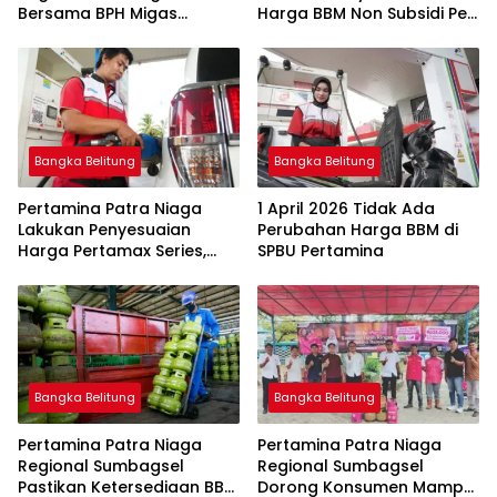
Bersama BPH Migas
Harga BBM Non Subsidi Per
Perkuat Pengawasan
1 Juli 2026
Penyaluran BBM Subsidi
bagi Nelayan melalui
Aplikasi XSTAR
Bangka Belitung
Bangka Belitung
Pertamina Patra Niaga
1 April 2026 Tidak Ada
Lakukan Penyesuaian
Perubahan Harga BBM di
Harga Pertamax Series,
SPBU Pertamina
Harga Pertalite dan Solar
Subsidi Tetap
Bangka Belitung
Bangka Belitung
Pertamina Patra Niaga
Pertamina Patra Niaga
Regional Sumbagsel
Regional Sumbagsel
Pastikan Ketersediaan BBM
Dorong Konsumen Mampu