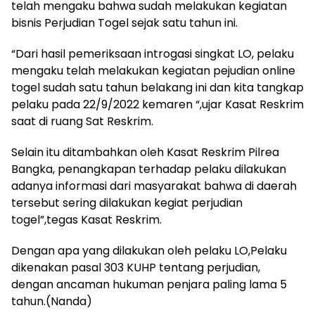
telah mengaku bahwa sudah melakukan kegiatan
bisnis Perjudian Togel sejak satu tahun ini.
“Dari hasil pemeriksaan introgasi singkat LO, pelaku
mengaku telah melakukan kegiatan pejudian online
togel sudah satu tahun belakang ini dan kita tangkap
pelaku pada 22/9/2022 kemaren “,ujar Kasat Reskrim
saat di ruang Sat Reskrim.
Selain itu ditambahkan oleh Kasat Reskrim Pilrea
Bangka, penangkapan terhadap pelaku dilakukan
adanya informasi dari masyarakat bahwa di daerah
tersebut sering dilakukan kegiat perjudian
togel”,tegas Kasat Reskrim.
Dengan apa yang dilakukan oleh pelaku LO,Pelaku
dikenakan pasal 303 KUHP tentang perjudian,
dengan ancaman hukuman penjara paling lama 5
tahun.(Nanda)