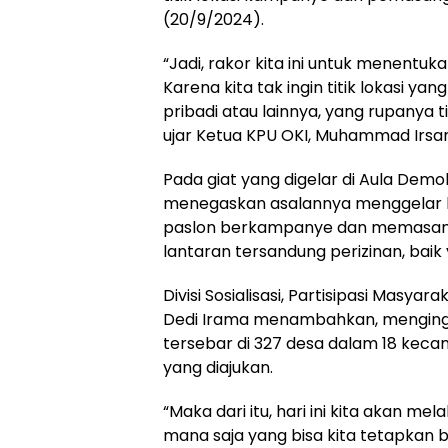
(20/9/2024).
“Jadi, rakor kita ini untuk menentu
Karena kita tak ingin titik lokasi y
pribadi atau lainnya, yang rupanya ti
ujar Ketua KPU OKI, Muhammad Irsan
Pada giat yang digelar di Aula Dem
menegaskan asalannya menggelar ke
paslon berkampanye dan memasang 
lantaran tersandung perizinan, baik 
Divisi Sosialisasi, Partisipasi Masya
Dedi Irama menambahkan, menginga
tersebar di 327 desa dalam 18 kecam
yang diajukan.
“Maka dari itu, hari ini kita akan m
mana saja yang bisa kita tetapkan