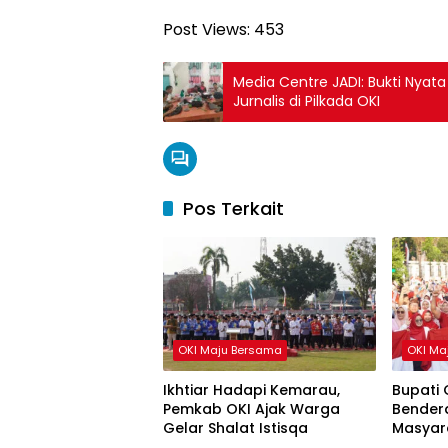
Post Views:
453
Media Centre JADI: Bukti Nyat
Jurnalis di Pilkada OKI
Pos Terkait
OKI Maju Bersama
OKI Ma
Ikhtiar Hadapi Kemarau,
Bupati 
Pemkab OKI Ajak Warga
Bendera
Gelar Shalat Istisqa
Masyar
HUT ke-