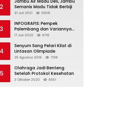
Jambu Air Madu Deli, Jambu
2
Semanis Madu Tidak Berbiji
31 Juli 2021
10615
INFOGRAFIS: Pempek
3
Palembang dan Variannya
yang Melegenda
17 Juli 2020
9716
Senyum Sang Pelari Kilat di
4
Lintasan Olimpiade
25 Agustus 2016
7138
Olahraga Jadi Benteng
5
Setelah Protokol Kesehatan
3 Oktober 2020
6551