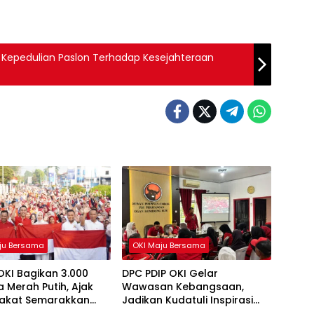
a Kepedulian Paslon Terhadap Kesejahteraan
ju Bersama
OKI Maju Bersama
OKI Bagikan 3.000
DPC PDIP OKI Gelar
 Merah Putih, Ajak
Wawasan Kebangsaan,
akat Semarakkan
Jadikan Kudatuli Inspirasi
81 RI
Perjuangan Demokrasi