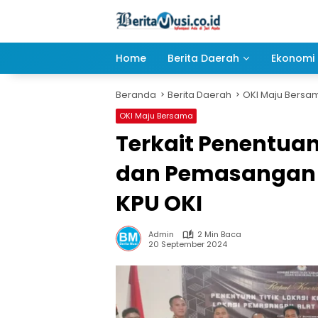
Langsung
ke
konten
Home
Berita Daerah
Ekonomi 
Beranda
Berita Daerah
OKI Maju Bersa
OKI Maju Bersama
Terkait Penentuan
dan Pemasangan A
KPU OKI
Admin
2 Min Baca
20 September 2024