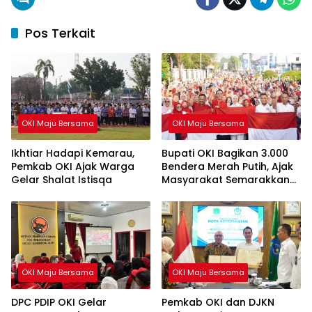
Pos Terkait
OKI Maju Bersama
OKI Maju Bersama
Ikhtiar Hadapi Kemarau,
Bupati OKI Bagikan 3.000
Pemkab OKI Ajak Warga
Bendera Merah Putih, Ajak
Gelar Shalat Istisqa
Masyarakat Semarakkan
HUT ke-81 RI
OKI Maju Bersama
OKI Maju Bersama
DPC PDIP OKI Gelar
Pemkab OKI dan DJKN