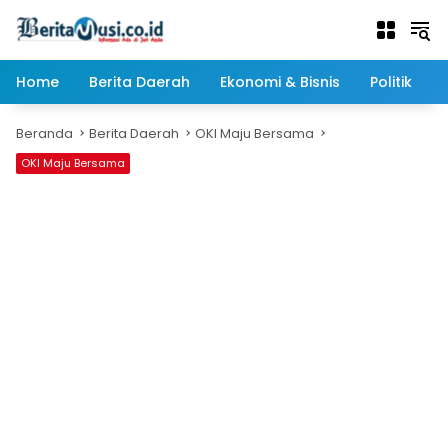
Langsung
ke
konten
Home
Berita Daerah
Ekonomi & Bisnis
Politik
Beranda
Berita Daerah
OKI Maju Bersama
OKI Maju Bersama