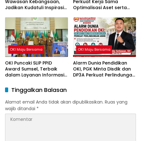
Wawasan Kebangsaan,
Perkuat Kerja Sama
Jadikan Kudatuli Inspirasi
Optimalisasi Aset serta
Perjuangan Demokrasi
Piutang Daerah
OKI Maju Bersama
OKI Maju Bersama
OKI Puncaki SLIP PPID
Alarm Dunia Pendidikan
Award Sumsel, Terbaik
OKI, PGK Minta Disdik dan
dalam Layanan Informasi
DP3A Perkuat Perlindungan
Publik
Anak
Tinggalkan Balasan
Alamat email Anda tidak akan dipublikasikan.
Ruas yang
wajib ditandai
*