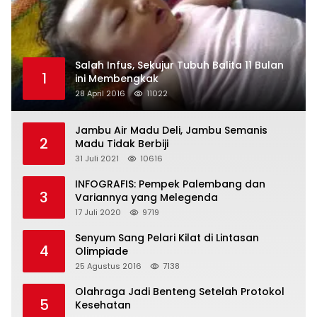
Salah Infus, Sekujur Tubuh Balita 11 Bulan
1
ini Membengkak
28 April 2016
11022
Jambu Air Madu Deli, Jambu Semanis
2
Madu Tidak Berbiji
31 Juli 2021
10616
INFOGRAFIS: Pempek Palembang dan
3
Variannya yang Melegenda
17 Juli 2020
9719
Senyum Sang Pelari Kilat di Lintasan
4
Olimpiade
25 Agustus 2016
7138
Olahraga Jadi Benteng Setelah Protokol
5
Kesehatan