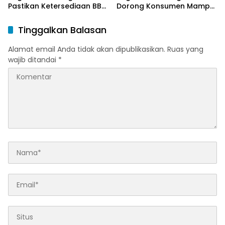
Pastikan Ketersediaan BBM
Dorong Konsumen Mampu
dan LPG pada Masa
Beralih ke Bright Gas
Ramadan dan Menjelang
Melalui Program Trade In
Tinggalkan Balasan
Idulfitri
di Belitung Timur
Alamat email Anda tidak akan dipublikasikan.
Ruas yang
wajib ditandai
*