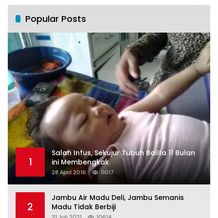
Popular Posts
Salah Infus, Sekujur Tubuh Balita 11 Bulan
1
ini Membengkak
28 April 2016
11017
Jambu Air Madu Deli, Jambu Semanis
2
Madu Tidak Berbiji
31 Juli 2021
10614