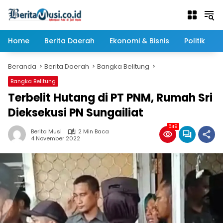
Langsung
ke
konten
Home
Berita Daerah
Ekonomi & Bisnis
Politik
Beranda
Berita Daerah
Bangka Belitung
Bangka Belitung
Terbelit Hutang di PT PNM, Rumah Sri
Dieksekusi PN Sungailiat
549
Berita Musi
2 Min Baca
4 November 2022