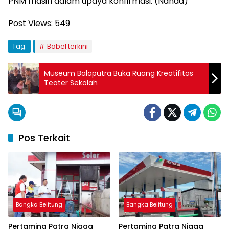
PNM masih dalam upaya konfirmasi. (Nanda)
Post Views:
549
Tag:
Babel terkini
Museum Balaputra Buka Ruang Kreatifitas
Teater Sekolah
Pos Terkait
Bangka Belitung
Bangka Belitung
Pertamina Patra Niaga
Pertamina Patra Niaga