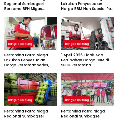
Regional Sumbagsel
Lakukan Penyesuaian
Bersama BPH Migas
Harga BBM Non Subsidi Per
Perkuat Pengawasan
1 Juli 2026
Penyaluran BBM Subsidi
bagi Nelayan melalui
Aplikasi XSTAR
Bangka Belitung
Bangka Belitung
Pertamina Patra Niaga
1 April 2026 Tidak Ada
Lakukan Penyesuaian
Perubahan Harga BBM di
Harga Pertamax Series,
SPBU Pertamina
Harga Pertalite dan Solar
Subsidi Tetap
Bangka Belitung
Bangka Belitung
Pertamina Patra Niaga
Pertamina Patra Niaga
Regional Sumbagsel
Regional Sumbagsel