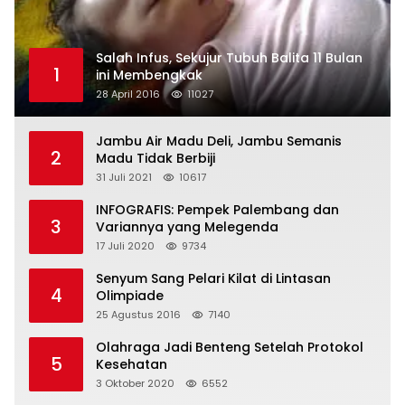
Salah Infus, Sekujur Tubuh Balita 11 Bulan
1
ini Membengkak
28 April 2016
11027
Jambu Air Madu Deli, Jambu Semanis
2
Madu Tidak Berbiji
31 Juli 2021
10617
INFOGRAFIS: Pempek Palembang dan
3
Variannya yang Melegenda
17 Juli 2020
9734
Senyum Sang Pelari Kilat di Lintasan
4
Olimpiade
25 Agustus 2016
7140
Olahraga Jadi Benteng Setelah Protokol
5
Kesehatan
3 Oktober 2020
6552