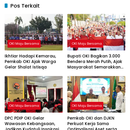
Pos Terkait
OKI Maju Bersama
OKI Maju Bersama
Ikhtiar Hadapi Kemarau,
Bupati OKI Bagikan 3.000
Pemkab OKI Ajak Warga
Bendera Merah Putih, Ajak
Gelar Shalat Istisqa
Masyarakat Semarakkan
HUT ke-81 RI
OKI Maju Bersama
OKI Maju Bersama
DPC PDIP OKI Gelar
Pemkab OKI dan DJKN
Wawasan Kebangsaan,
Perkuat Kerja Sama
Jadikan Kudatuli Inspirasi
Optimalisasi Aset serta