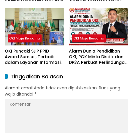
Perjuangan Demokrasi
Piutang Daerah
OKI Maju Bersama
OKI Maju Bersama
OKI Puncaki SLIP PPID
Alarm Dunia Pendidikan
Award Sumsel, Terbaik
OKI, PGK Minta Disdik dan
dalam Layanan Informasi
DP3A Perkuat Perlindungan
Publik
Anak
Tinggalkan Balasan
Alamat email Anda tidak akan dipublikasikan.
Ruas yang
wajib ditandai
*