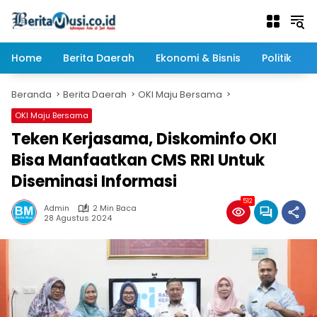
Langsung
ke
konten
Home
Berita Daerah
Ekonomi & Bisnis
Politik
Beranda
Berita Daerah
OKI Maju Bersama
OKI Maju Bersama
Teken Kerjasama, Diskominfo OKI
Bisa Manfaatkan CMS RRI Untuk
Diseminasi Informasi
512
Admin
2 Min Baca
28 Agustus 2024