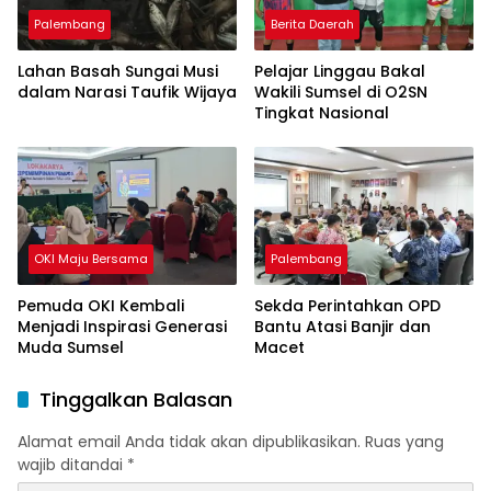
Palembang
Berita Daerah
Lahan Basah Sungai Musi
Pelajar Linggau Bakal
dalam Narasi Taufik Wijaya
Wakili Sumsel di O2SN
Tingkat Nasional
OKI Maju Bersama
Palembang
Pemuda OKI Kembali
Sekda Perintahkan OPD
Menjadi Inspirasi Generasi
Bantu Atasi Banjir dan
Muda Sumsel
Macet
Tinggalkan Balasan
Alamat email Anda tidak akan dipublikasikan.
Ruas yang
wajib ditandai
*