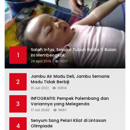
Salah Infus, Sekujur Tubuh Balita 11 Bulan
1
ini Membengkak
28 April 2016
11017
Jambu Air Madu Deli, Jambu Semanis
2
Madu Tidak Berbiji
31 Juli 2021
10614
INFOGRAFIS: Pempek Palembang dan
3
Variannya yang Melegenda
17 Juli 2020
9697
Senyum Sang Pelari Kilat di Lintasan
4
Olimpiade