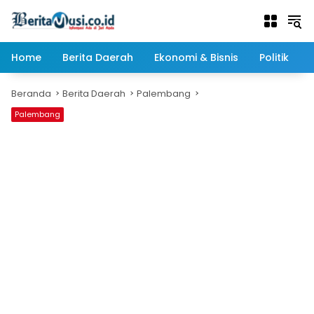
Langsung
ke
konten
Home
Berita Daerah
Ekonomi & Bisnis
Politik
Beranda
Berita Daerah
Palembang
Palembang