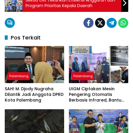
Program Prioritas Kepala Daerah
Pos Terkait
Palembang
Palembang
SAH! M. Djody Nugraha
UIGM Ciptakan Mesin
Dilantik Jadi Anggota DPRD
Pengering Otomatis
Kota Palembang
Berbasis Infrared, Bantu
Perajin Eceng Gondok di
Pulau Kemaro