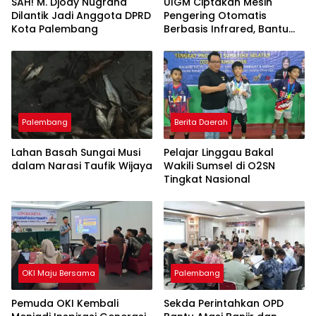
SAH! M. Djody Nugraha
UIGM Ciptakan Mesin
Dilantik Jadi Anggota DPRD
Pengering Otomatis
Kota Palembang
Berbasis Infrared, Bantu
Perajin Eceng Gondok di
Pulau Kemaro
Palembang
Berita Daerah
Lahan Basah Sungai Musi
Pelajar Linggau Bakal
dalam Narasi Taufik Wijaya
Wakili Sumsel di O2SN
Tingkat Nasional
OKI Maju Bersama
Palembang
Pemuda OKI Kembali
Sekda Perintahkan OPD