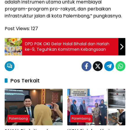
adalah instrumen utama untuk membiayai
program-program pro-rakyat, dan perbaikan
infrastruktur jalan di kota Palembang,” pungkasnya.
Post Views:
127
DPD PGK OKI Gelar Halal Bihalal dan Harlah
ke-9, Teguhkan Komitmen Kebangsaan
Pos Terkait
Palembang
Palembang