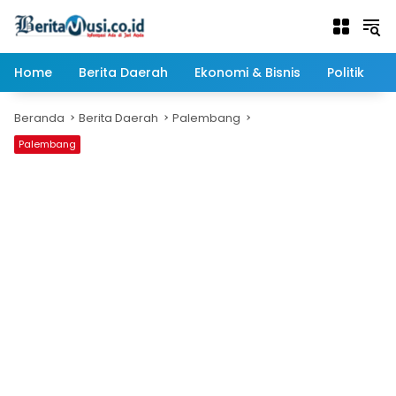
Langsung
ke
konten
Home
Berita Daerah
Ekonomi & Bisnis
Politik
Beranda
Berita Daerah
Palembang
Palembang