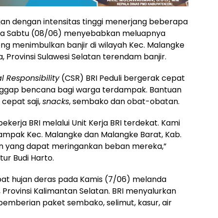
ujan dengan intensitas tinggi menerjang beberapa
 pada Sabtu (08/06) menyebabkan meluapnya
g menimbulkan banjir di wilayah Kec. Malangke
, Provinsi Sulawesi Selatan terendam banjir.
l Responsibility
(CSR) BRI Peduli bergerak cepat
ggap bencana bagi warga terdampak. Bantuan
cepat saji,
snacks
, sembako dan obat-obatan.
kerja BRI melalui Unit Kerja BRI terdekat. Kami
mpak Kec. Malangke dan Malangke Barat, Kab.
n yang dapat meringankan beban mereka,”
ur Budi Harto.
kibat hujan deras pada Kamis (7/06) melanda
, Provinsi Kalimantan Selatan. BRI menyalurkan
mberian paket sembako, selimut, kasur, air