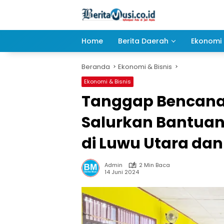
Langsung
ke
konten
Home
Berita Daerah
Ekonomi 
Beranda
Ekonomi & Bisnis
Ekonomi & Bisnis
Tanggap Bencana B
Salurkan Bantua
di Luwu Utara dan
Admin
2 Min Baca
14 Juni 2024