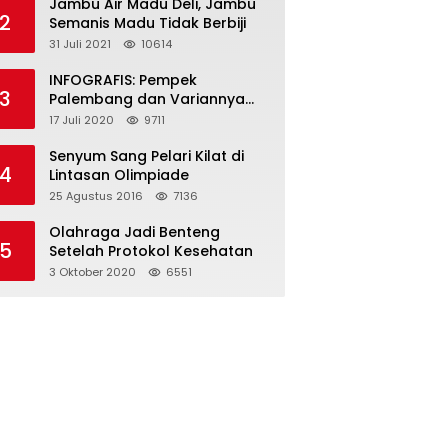
Jambu Air Madu Deli, Jambu
2
Semanis Madu Tidak Berbiji
31 Juli 2021
10614
INFOGRAFIS: Pempek
3
Palembang dan Variannya
yang Melegenda
17 Juli 2020
9711
Senyum Sang Pelari Kilat di
4
Lintasan Olimpiade
25 Agustus 2016
7136
Olahraga Jadi Benteng
5
Setelah Protokol Kesehatan
3 Oktober 2020
6551