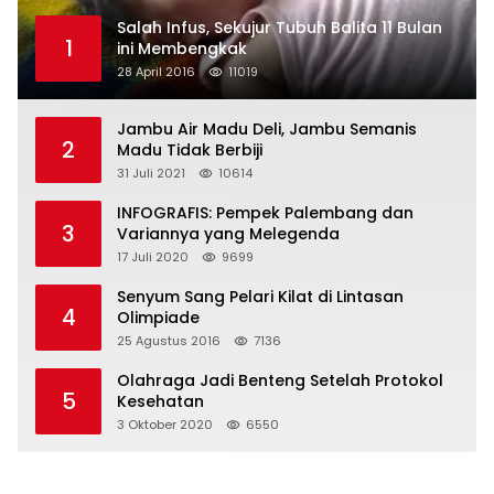
Salah Infus, Sekujur Tubuh Balita 11 Bulan
1
ini Membengkak
28 April 2016
11019
Jambu Air Madu Deli, Jambu Semanis
2
Madu Tidak Berbiji
31 Juli 2021
10614
INFOGRAFIS: Pempek Palembang dan
3
Variannya yang Melegenda
17 Juli 2020
9699
Senyum Sang Pelari Kilat di Lintasan
4
Olimpiade
25 Agustus 2016
7136
Olahraga Jadi Benteng Setelah Protokol
5
Kesehatan
3 Oktober 2020
6550