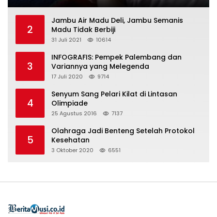
Jambu Air Madu Deli, Jambu Semanis
2
Madu Tidak Berbiji
31 Juli 2021
10614
INFOGRAFIS: Pempek Palembang dan
3
Variannya yang Melegenda
17 Juli 2020
9714
Senyum Sang Pelari Kilat di Lintasan
4
Olimpiade
25 Agustus 2016
7137
Olahraga Jadi Benteng Setelah Protokol
5
Kesehatan
3 Oktober 2020
6551