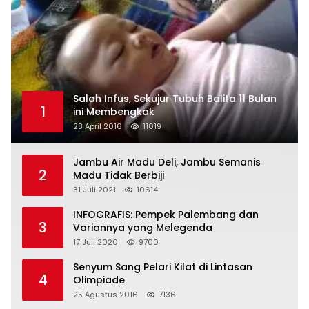
Salah Infus, Sekujur Tubuh Balita 11 Bulan
1
ini Membengkak
28 April 2016
11019
Jambu Air Madu Deli, Jambu Semanis
2
Madu Tidak Berbiji
31 Juli 2021
10614
INFOGRAFIS: Pempek Palembang dan
3
Variannya yang Melegenda
17 Juli 2020
9700
Senyum Sang Pelari Kilat di Lintasan
4
Olimpiade
25 Agustus 2016
7136