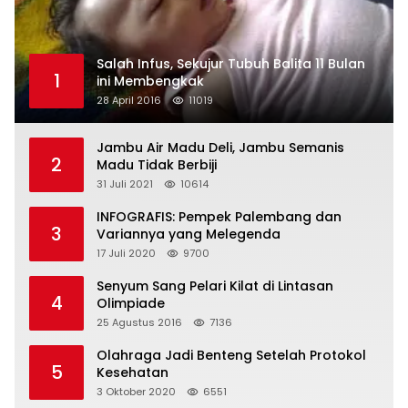
Salah Infus, Sekujur Tubuh Balita 11 Bulan
1
ini Membengkak
28 April 2016
11019
Jambu Air Madu Deli, Jambu Semanis
2
Madu Tidak Berbiji
31 Juli 2021
10614
INFOGRAFIS: Pempek Palembang dan
3
Variannya yang Melegenda
17 Juli 2020
9700
Senyum Sang Pelari Kilat di Lintasan
4
Olimpiade
25 Agustus 2016
7136
Olahraga Jadi Benteng Setelah Protokol
5
Kesehatan
3 Oktober 2020
6551