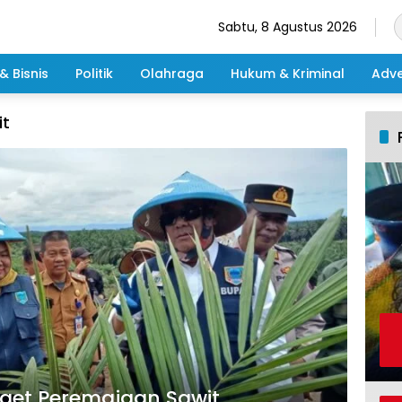
Sabtu, 8 Agustus 2026
& Bisnis
Politik
Olahraga
Hukum & Kriminal
Adve
it
rget Peremajaan Sawit