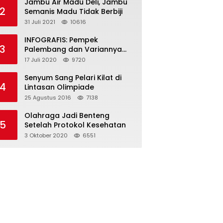
Jambu Air Madu Deli, Jambu
2
Semanis Madu Tidak Berbiji
31 Juli 2021
10616
INFOGRAFIS: Pempek
3
Palembang dan Variannya
yang Melegenda
17 Juli 2020
9720
Senyum Sang Pelari Kilat di
4
Lintasan Olimpiade
25 Agustus 2016
7138
Olahraga Jadi Benteng
5
Setelah Protokol Kesehatan
3 Oktober 2020
6551