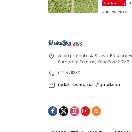
Agri Farming
4
Kabupaten OKI J
Jalan pramuka 4, Srijaya, B5, Alang
Sumatera Selatan, KodePos : 30156.
07115711330
redaksi.beritamusi@gmail.com