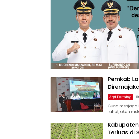
Pemkab Lah
Diremajak
Agri Farming
1
Guna menjaga k
Lahat, akan mel
Kabupaten 
Terluas di