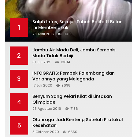
Salah Infus, Sekujur Tubuh Balita 11 Bulan
1
ini Membengkak
28 April 2016
11018
Jambu Air Madu Deli, Jambu Semanis
2
Madu Tidak Berbiji
31 Juli 2021
10614
INFOGRAFIS: Pempek Palembang dan
3
Variannya yang Melegenda
17 Juli 2020
9698
Senyum Sang Pelari Kilat di Lintasan
4
Olimpiade
25 Agustus 2016
7136
Olahraga Jadi Benteng Setelah Protokol
5
Kesehatan
3 Oktober 2020
6550