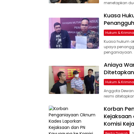
menetapkan dua
Kuasa Huk
Penangguh
Hukum & Krimina
Kuasa hukum ok
upaya penanggu
penganiayaan.
Aniaya Wa
Ditetapkan
Hukum & Krimina
Anggota Dewan P
resmi ditetapka
Korban Pe
Kejaksaan 
Komisi Kej
Berita Daerah
2