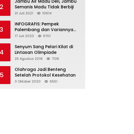
Jambu Air Madu Deli, Jambu
2
Semanis Madu Tidak Berbiji
31 Juli 2021
10614
INFOGRAFIS: Pempek
3
Palembang dan Variannya
yang Melegenda
17 Juli 2020
9701
Senyum Sang Pelari Kilat di
4
Lintasan Olimpiade
25 Agustus 2016
7136
Olahraga Jadi Benteng
5
Setelah Protokol Kesehatan
3 Oktober 2020
6551