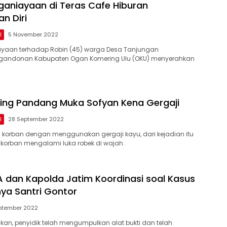
ganiayaan di Teras Cafe Hiburan
n Diri
l
5 November 2022
ayaan terhadap Robin (45) warga Desa Tanjungan
gandonan Kabupaten Ogan Komering Ulu (OKU) menyerahkan
ing Pandang Muka Sofyan Kena Gergaji
l
28 September 2022
korban dengan menggunakan gergaji kayu, dari kejadian itu
korban mengalami luka robek di wajah.
A dan Kapolda Jatim Koordinasi soal Kasus
ya Santri Gontor
ptember 2022
kan, penyidik telah mengumpulkan alat bukti dan telah