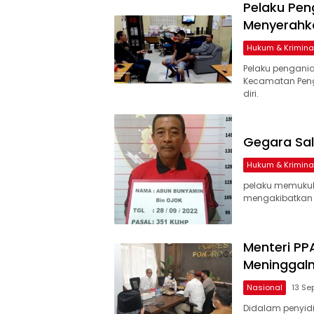
Pelaku Pen
Menyerahka
Hukum & Krimina
Pelaku pengani
Kecamatan Pen
diri.
Gegara Sal
Hukum & Krimina
pelaku memukul 
mengakibatkan 
Menteri PP
Meninggaln
Nasional
13 Se
Didalam penyidi