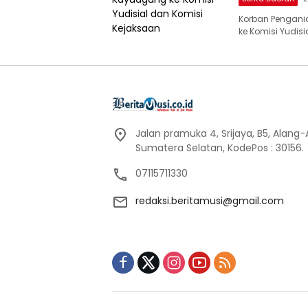
Korban Pengani
ke Komisi Yudis
Jalan pramuka 4, Srijaya, B5, Alang
Sumatera Selatan, KodePos : 30156.
07115711330
redaksi.beritamusi@gmail.com