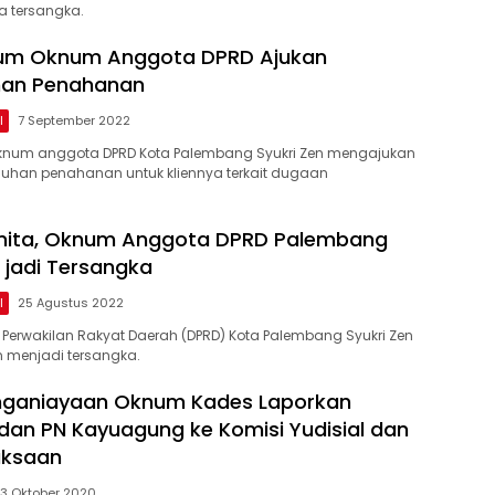
 tersangka.
um Oknum Anggota DPRD Ajukan
an Penahanan
l
7 September 2022
num anggota DPRD Kota Palembang Syukri Zen mengajukan
han penahanan untuk kliennya terkait dugaan
nita, Oknum Anggota DPRD Palembang
 jadi Tersangka
l
25 Agustus 2022
erwakilan Rakyat Daerah (DPRD) Kota Palembang Syukri Zen
n menjadi tersangka.
nganiayaan Oknum Kades Laporkan
dan PN Kayuagung ke Komisi Yudisial dan
aksaan
3 Oktober 2020