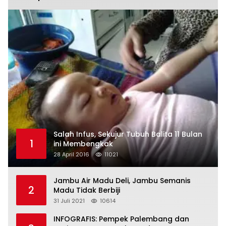
Salah Infus, Sekujur Tubuh Balita 11 Bulan
1
ini Membengkak
28 April 2016
11021
Jambu Air Madu Deli, Jambu Semanis
2
Madu Tidak Berbiji
31 Juli 2021
10614
INFOGRAFIS: Pempek Palembang dan