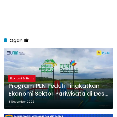
Ogan Ilir
Ekonomi & Bisnis
Program PLN Peduli Tingkatkan
Ekonomi Sektor Pariwisata di Desa
Karta Mulia
8 November 2022