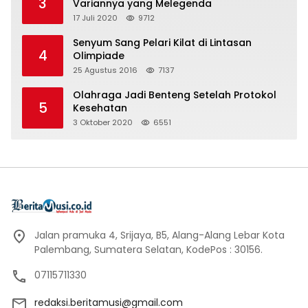
3
Variannya yang Melegenda
17 Juli 2020
9712
Senyum Sang Pelari Kilat di Lintasan
4
Olimpiade
25 Agustus 2016
7137
Olahraga Jadi Benteng Setelah Protokol
5
Kesehatan
3 Oktober 2020
6551
Jalan pramuka 4, Srijaya, B5, Alang-Alang Lebar Kota
Palembang, Sumatera Selatan, KodePos : 30156.
07115711330
redaksi.beritamusi@gmail.com