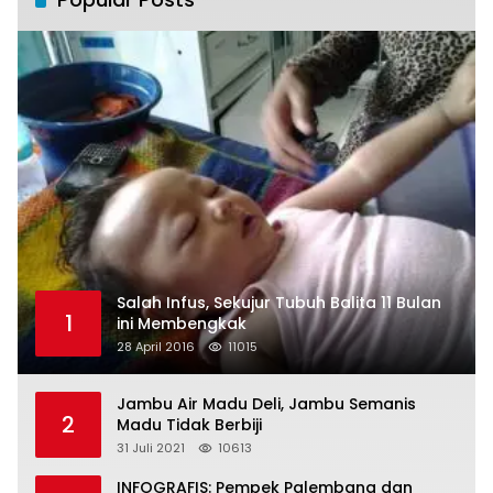
Salah Infus, Sekujur Tubuh Balita 11 Bulan
1
ini Membengkak
28 April 2016
11015
Jambu Air Madu Deli, Jambu Semanis
2
Madu Tidak Berbiji
31 Juli 2021
10613
INFOGRAFIS: Pempek Palembang dan