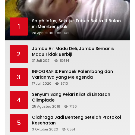
Salah Infus, Sekujur Tubuh Balita 11 Bulan
1
ini Membengkak
28 April 2016
11021
Jambu Air Madu Deli, Jambu Semanis
2
Madu Tidak Berbiji
31 Juli 2021
10614
INFOGRAFIS: Pempek Palembang dan
3
Variannya yang Melegenda
17 Juli 2020
9710
Senyum Sang Pelari Kilat di Lintasan
4
Olimpiade
25 Agustus 2016
7136
Olahraga Jadi Benteng Setelah Protokol
5
Kesehatan
3 Oktober 2020
6551