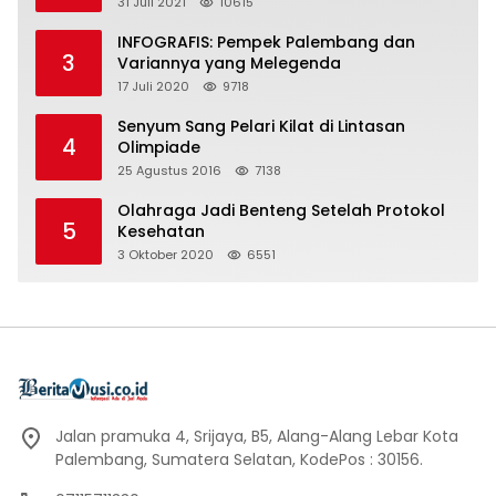
31 Juli 2021
10615
INFOGRAFIS: Pempek Palembang dan
3
Variannya yang Melegenda
17 Juli 2020
9718
Senyum Sang Pelari Kilat di Lintasan
4
Olimpiade
25 Agustus 2016
7138
Olahraga Jadi Benteng Setelah Protokol
5
Kesehatan
3 Oktober 2020
6551
Jalan pramuka 4, Srijaya, B5, Alang-Alang Lebar Kota
Palembang, Sumatera Selatan, KodePos : 30156.