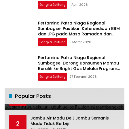
Bangka Belitung
1 April 2026
Pertamina Patra Niaga Regional
Sumbagsel Pastikan Ketersediaan BBM
dan LPG pada Masa Ramadan dan
Menjelang Idulfitri
Bangka Belitung
5 Maret 2026
Pertamina Patra Niaga Regional
Sumbagsel Dorong Konsumen Mampu
Beralih ke Bright Gas Melalui Program
Trade In di Belitung Timur
Bangka Belitung
27 Februari 2026
Salah Infus, Sekujur Tubuh Balita 11 Bulan
Popular Posts
1
ini Membengkak
28 April 2016
11022
Jambu Air Madu Deli, Jambu Semanis
2
Madu Tidak Berbiji