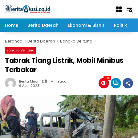
Langsung
ke
konten
Home
Berita Daerah
Ekonomi & Bisnis
Politik
Beranda
Berita Daerah
Bangka Belitung
Bangka Belitung
Tabrak Tiang Listrik, Mobil Minibus
Terbakar
536
Berita Musi
1 Min Baca
9 April 2023