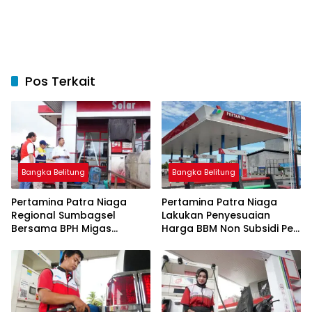
Pos Terkait
Bangka Belitung
Bangka Belitung
Pertamina Patra Niaga
Pertamina Patra Niaga
Regional Sumbagsel
Lakukan Penyesuaian
Bersama BPH Migas
Harga BBM Non Subsidi Per
Perkuat Pengawasan
1 Juli 2026
Penyaluran BBM Subsidi
bagi Nelayan melalui
Aplikasi XSTAR