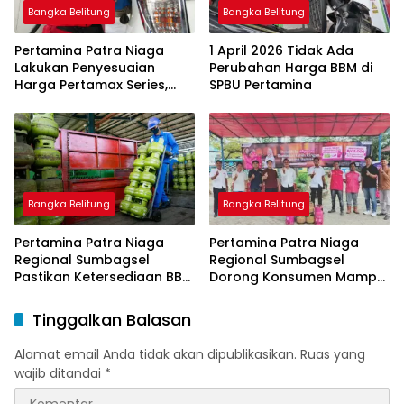
Bangka Belitung
Bangka Belitung
Pertamina Patra Niaga
1 April 2026 Tidak Ada
Lakukan Penyesuaian
Perubahan Harga BBM di
Harga Pertamax Series,
SPBU Pertamina
Harga Pertalite dan Solar
Subsidi Tetap
Bangka Belitung
Bangka Belitung
Pertamina Patra Niaga
Pertamina Patra Niaga
Regional Sumbagsel
Regional Sumbagsel
Pastikan Ketersediaan BBM
Dorong Konsumen Mampu
dan LPG pada Masa
Beralih ke Bright Gas
Ramadan dan Menjelang
Melalui Program Trade In
Tinggalkan Balasan
Idulfitri
di Belitung Timur
Alamat email Anda tidak akan dipublikasikan.
Ruas yang
wajib ditandai
*