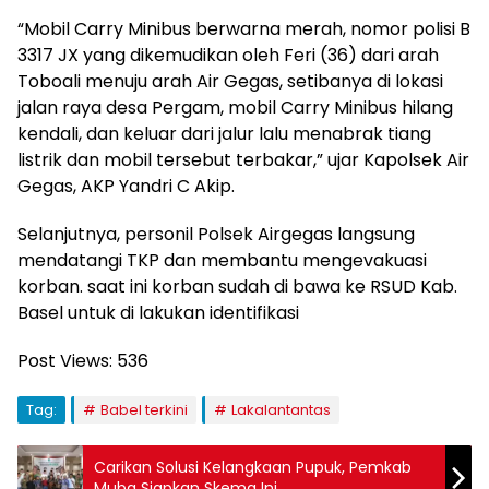
“Mobil Carry Minibus berwarna merah, nomor polisi B
3317 JX yang dikemudikan oleh Feri (36) dari arah
Toboali menuju arah Air Gegas, setibanya di lokasi
jalan raya desa Pergam, mobil Carry Minibus hilang
kendali, dan keluar dari jalur lalu menabrak tiang
listrik dan mobil tersebut terbakar,” ujar Kapolsek Air
Gegas, AKP Yandri C Akip.
Selanjutnya, personil Polsek Airgegas langsung
mendatangi TKP dan membantu mengevakuasi
korban. saat ini korban sudah di bawa ke RSUD Kab.
Basel untuk di lakukan identifikasi
Post Views:
536
Tag:
Babel terkini
Lakalantantas
Carikan Solusi Kelangkaan Pupuk, Pemkab
Muba Siapkan Skema Ini