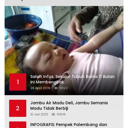
Salah Infus, Sekujur Tubuh Balita 11 Bulan
1
ini Membengkak
28 April 2016
11022
Jambu Air Madu Deli, Jambu Semanis
2
Madu Tidak Berbiji
31 Juli 2021
10616
INFOGRAFIS: Pempek Palembang dan