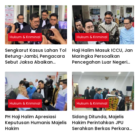
Pembenaran Ketidakadilan
Hukum & Kriminal
Hukum & Kriminal
Sengkarut Kasus Lahan Tol
Haji Halim Masuk ICCU, Jan
Betung-Jambi, Pengacara
Maringka Persoalkan
Sebut Jaksa Abaikan
Pencegahan Luar Negeri
Mekanisme Administrasi
oleh Jaksa
PSN
Hukum & Kriminal
Hukum & Kriminal
PH Haji Halim Apresiasi
Sidang Ditunda, Majelis
Keputusan Humanis Majelis
Hakim Perintahkan JPU
Hakim
Serahkan Berkas Perkara
Haji Halim