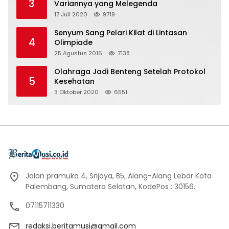
3
Variannya yang Melegenda
17 Juli 2020
9719
Senyum Sang Pelari Kilat di Lintasan
4
Olimpiade
25 Agustus 2016
7138
Olahraga Jadi Benteng Setelah Protokol
5
Kesehatan
3 Oktober 2020
6551
Jalan pramuka 4, Srijaya, B5, Alang-Alang Lebar Kota
Palembang, Sumatera Selatan, KodePos : 30156.
07115711330
redaksi.beritamusi@gmail.com