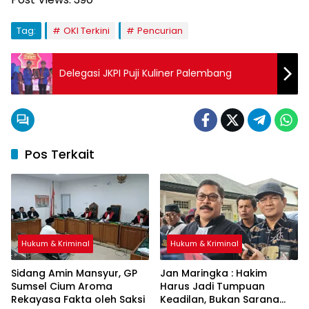
Tag:
OKI Terkini
Pencurian
Delegasi JKPI Puji Kuliner Palembang
Pos Terkait
Hukum & Kriminal
Hukum & Kriminal
Sidang Amin Mansyur, GP
Jan Maringka : Hakim
Sumsel Cium Aroma
Harus Jadi Tumpuan
Rekayasa Fakta oleh Saksi
Keadilan, Bukan Sarana