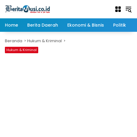
Langsung
ke
konten
Home
Berita Daerah
Ekonomi & Bisnis
Politik
Beranda
Hukum & Kriminal
Hukum & Kriminal