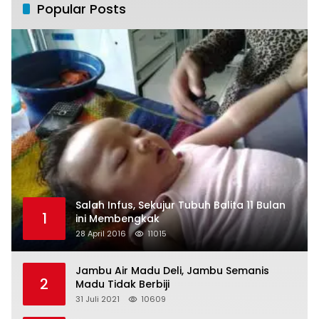
Popular Posts
Salah Infus, Sekujur Tubuh Balita 11 Bulan
1
ini Membengkak
28 April 2016
11015
Jambu Air Madu Deli, Jambu Semanis
2
Madu Tidak Berbiji
31 Juli 2021
10609