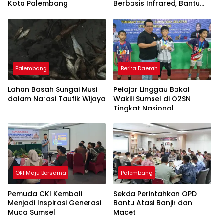
Kota Palembang
Berbasis Infrared, Bantu
Perajin Eceng Gondok di
Pulau Kemaro
Palembang
Berita Daerah
Lahan Basah Sungai Musi
Pelajar Linggau Bakal
dalam Narasi Taufik Wijaya
Wakili Sumsel di O2SN
Tingkat Nasional
OKI Maju Bersama
Palembang
Pemuda OKI Kembali
Sekda Perintahkan OPD
Menjadi Inspirasi Generasi
Bantu Atasi Banjir dan
Muda Sumsel
Macet