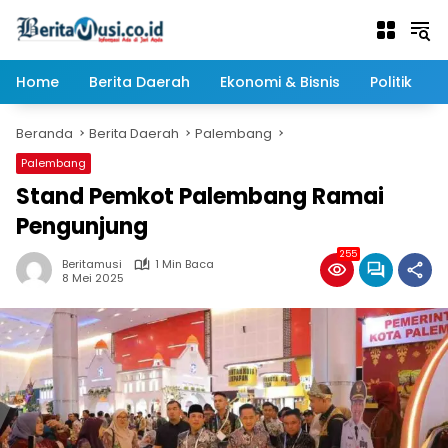
Langsung
ke
konten
Home
Berita Daerah
Ekonomi & Bisnis
Politik
Beranda
Berita Daerah
Palembang
Palembang
Stand Pemkot Palembang Ramai
Pengunjung
255
Beritamusi
1 Min Baca
8 Mei 2025