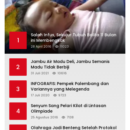
Salah Infus, Sekujur Tubuh Balita 11 Bulan
1
ini Membengkak
28 April 2016
11023
Jambu Air Madu Deli, Jambu Semanis
2
Madu Tidak Berbiji
31 Juli 2021
10616
INFOGRAFIS: Pempek Palembang dan
3
Variannya yang Melegenda
17 Juli 2020
9723
Senyum Sang Pelari Kilat di Lintasan
4
Olimpiade
25 Agustus 2016
7138
Olahraga Jadi Benteng Setelah Protokol