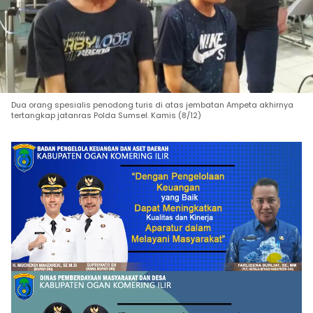
Dua orang spesialis penodong turis di atas jembatan Ampeta akhirnya
tertangkap jatanras Polda Sumsel. Kamis (8/12)