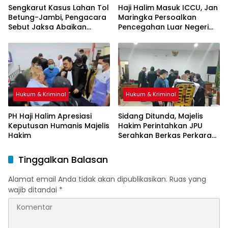
Sengkarut Kasus Lahan Tol
Haji Halim Masuk ICCU, Jan
Betung-Jambi, Pengacara
Maringka Persoalkan
Sebut Jaksa Abaikan
Pencegahan Luar Negeri
Mekanisme Administrasi
oleh Jaksa
PSN
Hukum & Kriminal
Hukum & Kriminal
PH Haji Halim Apresiasi
Sidang Ditunda, Majelis
Keputusan Humanis Majelis
Hakim Perintahkan JPU
Hakim
Serahkan Berkas Perkara
Haji Halim
Tinggalkan Balasan
Alamat email Anda tidak akan dipublikasikan.
Ruas yang
wajib ditandai
*