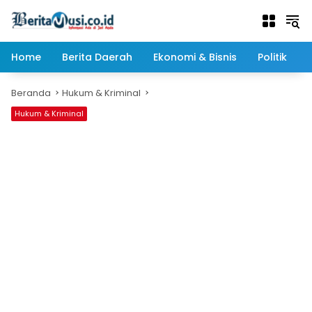
Langsung
ke
konten
Home
Berita Daerah
Ekonomi & Bisnis
Politik
Beranda
Hukum & Kriminal
Hukum & Kriminal