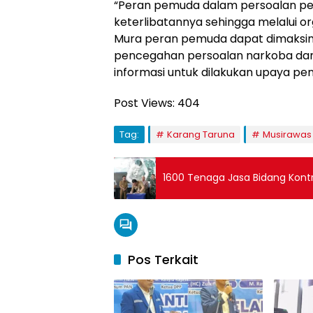
“Peran pemuda dalam persoalan pe
keterlibatannya sehingga melalui o
Mura peran pemuda dapat dimaksim
pencegahan persoalan narkoba dan 
informasi untuk dilakukan upaya pen
Post Views:
404
Tag:
Karang Taruna
Musirawas
1600 Tenaga Jasa Bidang Kontruk
Pos Terkait