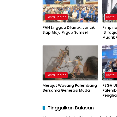
Berita Daerah
Berita
PAN Linggau Dilantik, Joncik
Pimpina
Siap Maju Pilgub Sumsel
Ittifaqi
Mudrik 
Doktor 
Model 
Nagham
Berita Daerah
Berita
Merajut Wayang Palembang
PSGA U
Bersama Generasi Muda
Palemb
Pengha
Tinggi 
Pering
Tinggalkan Balasan