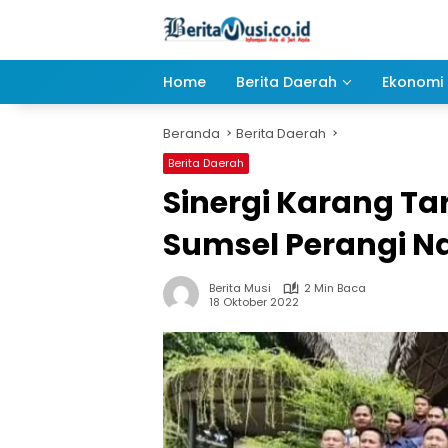
Langsung
ke
konten
Home
Berita Daerah
Ekonomi 
Beranda
Berita Daerah
Berita Daerah
Sinergi Karang T
Sumsel Perangi N
Berita Musi
2 Min Baca
18 Oktober 2022