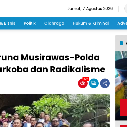
Jumat, 7 Agustus 2026
& Bisnis
Politik
Olahraga
Hukum & Kriminal
Adve
aruna Musirawas-Polda
arkoba dan Radikalisme
404