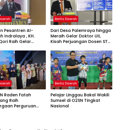
 Daerah
Berita Daerah
n Pesantren Al-
Dari Desa Palemraya hingga
ah Indralaya , KH.
Meraih Gelar Doktor UII,
Qori Raih Gelar
Kisah Perjuangan Dosen STAI
dengan Inovasi
Yogyakarta yang Pernah
Pembelajaran
Menjadi Driver Taksi Online
 Al-Qur’an di UMM
 Daerah
Berita Daerah
IN Raden Fatah
Pelajar Linggau Bakal Wakili
ang Raih
Sumsel di O2SN Tingkat
rgaan Perguruan
Nasional
Responsif Gender
kat Pratama