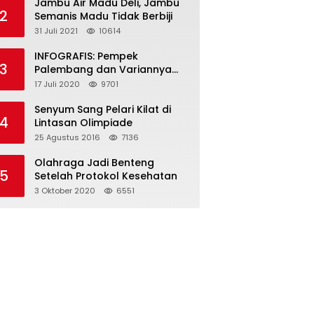
Jambu Air Madu Deli, Jambu
2
Semanis Madu Tidak Berbiji
31 Juli 2021
10614
INFOGRAFIS: Pempek
3
Palembang dan Variannya
yang Melegenda
17 Juli 2020
9701
Senyum Sang Pelari Kilat di
4
Lintasan Olimpiade
25 Agustus 2016
7136
Olahraga Jadi Benteng
5
Setelah Protokol Kesehatan
3 Oktober 2020
6551