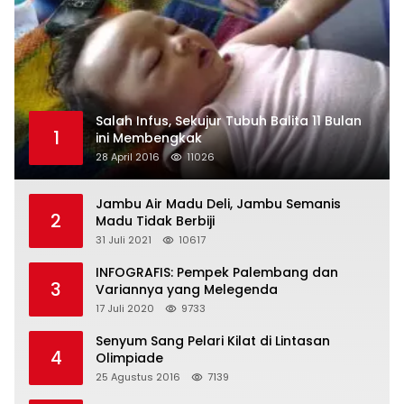
Salah Infus, Sekujur Tubuh Balita 11 Bulan
1
ini Membengkak
28 April 2016
11026
Jambu Air Madu Deli, Jambu Semanis
2
Madu Tidak Berbiji
31 Juli 2021
10617
INFOGRAFIS: Pempek Palembang dan
3
Variannya yang Melegenda
17 Juli 2020
9733
Senyum Sang Pelari Kilat di Lintasan
4
Olimpiade
25 Agustus 2016
7139