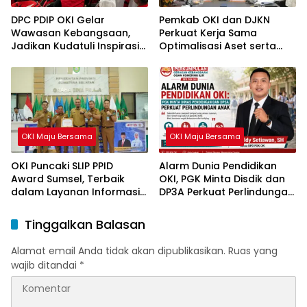
DPC PDIP OKI Gelar
Pemkab OKI dan DJKN
Wawasan Kebangsaan,
Perkuat Kerja Sama
Jadikan Kudatuli Inspirasi
Optimalisasi Aset serta
Perjuangan Demokrasi
Piutang Daerah
OKI Maju Bersama
OKI Maju Bersama
OKI Puncaki SLIP PPID
Alarm Dunia Pendidikan
Award Sumsel, Terbaik
OKI, PGK Minta Disdik dan
dalam Layanan Informasi
DP3A Perkuat Perlindungan
Publik
Anak
Tinggalkan Balasan
Alamat email Anda tidak akan dipublikasikan.
Ruas yang
wajib ditandai
*