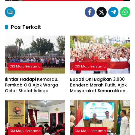
Pos Terkait
OKI Maju Bersama
OKI Maju Bersama
Ikhtiar Hadapi Kemarau,
Bupati OKI Bagikan 3.000
Pemkab OKI Ajak Warga
Bendera Merah Putih, Ajak
Gelar Shalat Istisqa
Masyarakat Semarakkan
HUT ke-81 RI
OKI Maju Bersama
OKI Maju Bersama