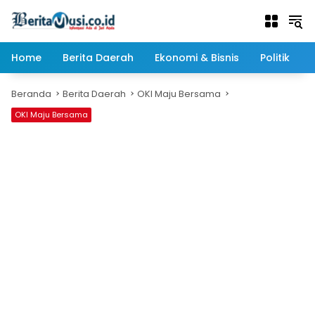
Langsung
ke
konten
Home
Berita Daerah
Ekonomi & Bisnis
Politik
Beranda
Berita Daerah
OKI Maju Bersama
OKI Maju Bersama